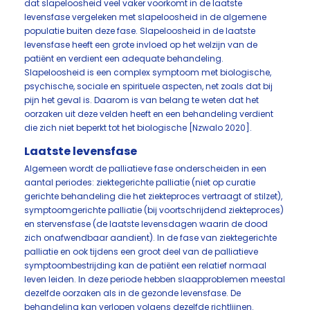
dat slapeloosheid veel vaker voorkomt in de laatste
levensfase vergeleken met slapeloosheid in de algemene
populatie buiten deze fase. Slapeloosheid in de laatste
levensfase heeft een grote invloed op het welzijn van de
patiënt en verdient een adequate behandeling.
Slapeloosheid is een complex symptoom met biologische,
psychische, sociale en spirituele aspecten, net zoals dat bij
pijn het geval is. Daarom is van belang te weten dat het
oorzaken uit deze velden heeft en een behandeling verdient
die zich niet beperkt tot het biologische [Nzwalo 2020].
Laatste levensfase
Algemeen wordt de palliatieve fase onderscheiden in een
aantal periodes: ziektegerichte palliatie (niet op curatie
gerichte behandeling die het ziekteproces vertraagt of stilzet),
symptoomgerichte palliatie (bij voortschrijdend ziekteproces)
en stervensfase (de laatste levensdagen waarin de dood
zich onafwendbaar aandient). In de fase van ziektegerichte
palliatie en ook tijdens een groot deel van de palliatieve
symptoombestrijding kan de patiënt een relatief normaal
leven leiden. In deze periode hebben slaapproblemen meestal
dezelfde oorzaken als in de gezonde levensfase. De
behandeling kan verlopen volgens dezelfde richtlijnen.