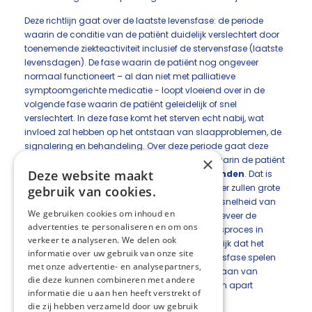
Deze richtlijn gaat over de laatste levensfase: de periode
waarin de conditie van de patiënt duidelijk verslechtert door
toenemende ziekteactiviteit inclusief de stervensfase (laatste
levensdagen). De fase waarin de patiënt nog ongeveer
normaal functioneert – al dan niet met palliatieve
symptoomgerichte medicatie - loopt vloeiend over in de
volgende fase waarin de patiënt geleidelijk of snel
verslechtert. In deze fase komt het sterven echt nabij, wat
invloed zal hebben op het ontstaan van slaapproblemen, de
signalering en behandeling. Over deze periode gaat deze
×
richtlijn. Wij nemen arbitrair voor de periode waarin de patiënt
Deze website maakt
echt verslechtert
de laatste drie levensmaanden
. Dat is
natuurlijk moeilijk prospectief vast te stellen en er zullen grote
gebruik van cookies.
individuele verschillen zijn als het gaat om de snelheid van
We gebruiken cookies om inhoud en
het voortschrijden van het ziekteproces. In ongeveer de
advertenties te personaliseren en om ons
laatste levensweek spreken wij van het stervensproces in
verkeer te analyseren. We delen ook
engere zin. Het is dan voor zorgverleners duidelijk dat het
informatie over uw gebruik van onze site
sterven een kwestie van dagen is. In de stervensfase spelen
met onze advertentie- en analysepartners,
nog andere mechanismen een rol bij het ontstaan van
die deze kunnen combineren met andere
slaapproblemen. Hieraan besteedt deze richtlijn apart
informatie die u aan hen heeft verstrekt of
aandacht.
die zij hebben verzameld door uw gebruik