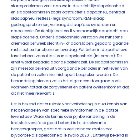
slaapproblemen verstaan we in deze richtlijn slapeloosheid
en slaapstoornissen zoals obstructief slaapapneu, centraal
slaapapneu, restless-legs syndroom, REM-slaap
gedragsproblemen, vertraagd slaapfase syndroom en
narcolepsie. De richtlijn besteedt voornamelijk aandacht aan
slapeloosheid. Onder slapeloosheid verstaan we minstens
driemaal per week slecht in- of doorslapen, gepaard gaande
met slechter functioneren overdag. Patiënten in de palliatieve
fase hebben vooral last van slapeloosheid (insomnia). De
ernst wordt bepaald door de patiënt zelf. De slaapstoornissen
zijn meestal bekend uit voorgaande periodes in het leven van
de patiënt en zullen hier niet apart besproken worden. De
behandeling hiervan zal in het algemeen doorgaan zoals
voorheen, totdat de zorgverlener en patiënt overeenkomen dat
dit niet meer relevant is.
Het is bekend dat er ruimte voor verbetering is qua kennis van
het behandelen van specifieke symptomen in de laatste
levensfase. Waar de kennis over pijnbehandeling in de
laatste levensfase goed bekend is bij de relevante
beroepsgroepen, geldt dat in veel mindere mate voor
bijvoorbeeld slapeloosheid [Nzwalo 2020]. Dit terwijl bekend is