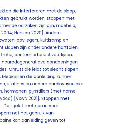
kten die interfereren met de slaap,
ten gebruikt worden, stoppen met
mende oorzaken zijn pijn, moeheid,
l 2004; Henson 2020]. Andere
zweten, opvliegers, kuitkramp en
t slapen zijn onder andere hartfalen,
ofie, perifeer arterieel vaatlijden,
uma, neurodegeneratieve aandoeningen
ies. Onrust die leidt tot slecht slapen
. Medicijnen die aanleiding kunnen
ca, statines en andere cardiovasculaire
en, hormonen, pijnstillers (met name
tica) [V&VN 2021]. Stoppen met
n. Dat geldt met name voor
oppen met het gebruik van
ocaïne kan aanleiding geven tot