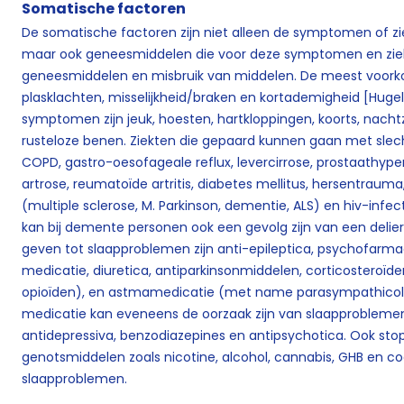
Somatische factoren
De somatische factoren zijn niet alleen de symptomen of zie
maar ook geneesmiddelen die voor deze symptomen en ziek
geneesmiddelen en misbruik van middelen. De meest voorko
plasklachten, misselijkheid/braken en kortademigheid [Huge
symptomen zijn jeuk, hoesten, hartkloppingen, koorts, nacht
rusteloze benen. Ziekten die gepaard kunnen gaan met slech
COPD, gastro-oesofageale reflux, levercirrose, prostaathypertr
artrose, reumatoïde artritis, diabetes mellitus, hersentra
(multiple sclerose, M. Parkinson, dementie, ALS) en hiv-infect
kan bij demente personen ook een gevolg zijn van een delier
geven tot slaapproblemen zijn anti-epileptica, psychofarma
medicatie, diuretica, antiparkinsonmiddelen, corticosteroïd
opioïden), en astmamedicatie (met name parasympathicoly
medicatie kan eveneens de oorzaak zijn van slaapprobleme
antidepressiva, benzodiazepines en antipsychotica. Ook st
genotsmiddelen zoals nicotine, alcohol, cannabis, GHB en c
slaapproblemen.