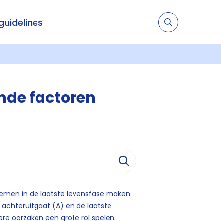
 guidelines
nde factoren
blemen in de laatste levensfase maken
k achteruitgaat (A) en de laatste
re oorzaken een grote rol spelen.