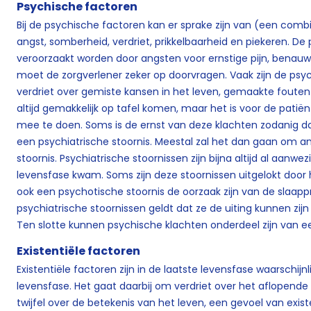
Psychische factoren
Bij de psychische factoren kan er sprake zijn van (een comb
angst, somberheid, verdriet, prikkelbaarheid en piekeren. D
veroorzaakt worden door angsten voor ernstige pijn, benau
moet de zorgverlener zeker op doorvragen. Vaak zijn de psy
verdriet over gemiste kansen in het leven, gemaakte fouten 
altijd gemakkelijk op tafel komen, maar het is voor de patië
mee te doen. Soms is de ernst van deze klachten zodanig da
een psychiatrische stoornis. Meestal zal het dan gaan om a
stoornis. Psychiatrische stoornissen zijn bijna altijd al aanwe
levensfase kwam. Soms zijn deze stoornissen uitgelokt door
ook een psychotische stoornis de oorzaak zijn van de slaap
psychiatrische stoornissen geldt dat ze de uiting kunnen zijn
Ten slotte kunnen psychische klachten onderdeel zijn van ee
Existentiële factoren
Existentiële factoren zijn in de laatste levensfase waarschijn
levensfase. Het gaat daarbij om verdriet over het aflopende le
twijfel over de betekenis van het leven, een gevoel van existen