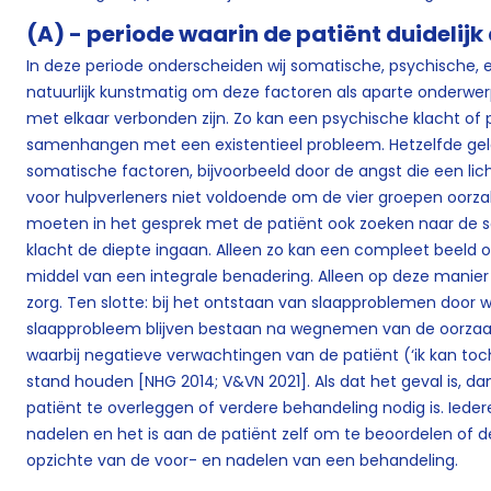
(A) - periode waarin de patiënt duidelij
In deze periode onderscheiden wij somatische, psychische, ex
natuurlijk kunstmatig om deze factoren als aparte onderwe
met elkaar verbonden zijn. Zo kan een psychische klacht of 
samenhangen met een existentieel probleem. Hetzelfde geld
somatische factoren, bijvoorbeeld door de angst die een lich
voor hulpverleners niet voldoende om de vier groepen oorzak
moeten in het gesprek met de patiënt ook zoeken naar de 
klacht de diepte ingaan. Alleen zo kan een compleet beeld
middel van een integrale benadering. Alleen op deze manier
zorg. Ten slotte: bij het ontstaan van slaapproblemen door 
slaapprobleem blijven bestaan na wegnemen van de oorzaak. 
waarbij negatieve verwachtingen van de patiënt (‘ik kan toch
stand houden [NHG 2014; V&VN 2021]. Als dat het geval is, 
patiënt te overleggen of verdere behandeling nodig is. Ied
nadelen en het is aan de patiënt zelf om te beoordelen of d
opzichte van de voor- en nadelen van een behandeling.