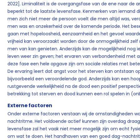
2022]. Liminaliteit is de overgangsfase van de ene naar de an
beperkt tot de laatste levensfase. Kenmerken van iemand die 
men zich niet meer de persoon voelt die men altijd was, verd
men was en onzekerheid over de komende periode. Het bese
gaan met hopeloosheid, eenzaamheid en het gevoel waardeloos
vrijheid kan veroorzaakt worden door de onmogelijkheid zel
men van kan genieten. Anderzijds kan de mogelijkheid nog i
leven weer zin geven; het ervaren van verbondenheid met and
deze fase een hele opgave zijn om sociale relaties met bete
De ervaring leert dat angst voor het sterven kan ontstaan o
bijvoorbeeld een veroordelende god. Anderzijds kan een hoopv
rustgevende werkelijkheid na de dood een positief perspect
betrekking tot sterven en dood kunnen een rol spelen in (o
Externe factoren
Onder externe factoren verstaan wij de omstandigheden wa
nachtritme. Het voldoende actief kunnen zijn overdag draagt 
levensfase zal het vaak niet meer mogelijk zijn om echt fysiek
om wat te doen. Het handhaven van een goed dag-nachtritm