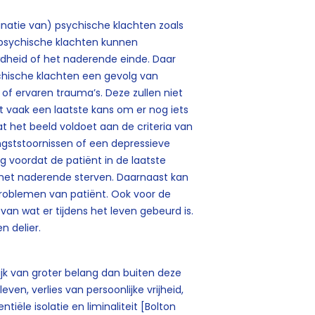
inatie van) psychische klachten zoals
e psychische klachten kunnen
wdheid of het naderende einde. Daar
chische klachten een gevolg van
of ervaren trauma’s. Deze zullen niet
nt vaak een laatste kans om er nog iets
t het beeld voldoet aan de criteria van
ngststoornissen of een depressieve
zig voordat de patiënt in de laatste
 het naderende sterven. Daarnaast kan
problemen van patiënt. Ook voor de
 van wat er tijdens het leven gebeurd is.
n delier.
lijk van groter belang dan buiten deze
ven, verlies van persoonlijke vrijheid,
tiële isolatie en liminaliteit [Bolton