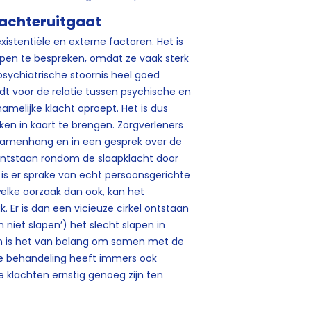
k achteruitgaat
istentiële en externe factoren. Het is
rpen te bespreken, omdat ze vaak sterk
psychiatrische stoornis heel goed
t voor de relatie tussen psychische en
amelijke klacht oproept. Het is dus
en in kaart te brengen. Zorgverleners
samenhang en in een gesprek over de
 ontstaan rondom de slaapklacht door
 is er sprake van echt persoonsgerichte
welke oorzaak dan ook, kan het
Er is dan een vicieuze cirkel ontstaan
 niet slapen’) het slecht slapen in
dan is het van belang om samen met de
ere behandeling heeft immers ook
e klachten ernstig genoeg zijn ten