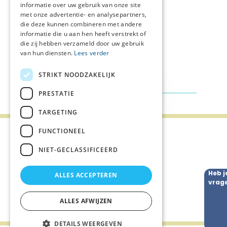
informatie over uw gebruik van onze site
met onze advertentie- en analysepartners,
Column: Humor en palliatieve zorg
die deze kunnen combineren met andere
9-03-2026
Nieuws
informatie die u aan hen heeft verstrekt of
die zij hebben verzameld door uw gebruik
PNR Septet: steeds meer slagkracht
van hun diensten.
Lees verder
5-03-2026
Nieuws
STRIKT NOODZAKELIJK
Bekijk alles
PRESTATIE
TARGETING
FUNCTIONEEL
NIET-GECLASSIFICEERD
Nieuws
Heb j
ALLES ACCEPTEREN
vrag
Agenda
ALLES AFWIJZEN
DETAILS WEERGEVEN