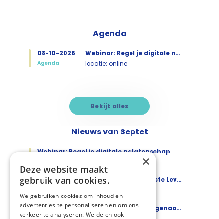
Agenda
08-10-2026
Webinar: Regel je digitale nalatenschap
Agenda
locatie:
online
Bekijk alles
Nieuws van Septet
Webinar: Regel je digitale nalatenschap
×
28-07-2026
Evenement
Deze website maakt
gebruik van cookies.
Vernieuwde website Wegwijzer Laatste Levensfase live!
1-07-2026
Nieuws
We gebruiken cookies om inhoud en
advertenties te personaliseren en om ons
Netwerkevaluatie als motor voor eigenaarschap en samenwerking
verkeer te analyseren. We delen ook
26-03-2026
Nieuws