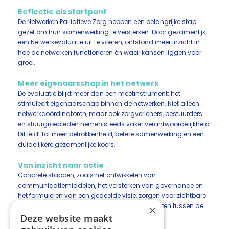
Reflectie als startpunt
De Netwerken Palliatieve Zorg hebben een belangrijke stap
gezet om hun samenwerking te versterken. Door gezamenlijk
een Netwerkevaluatie uit te voeren, ontstond meer inzicht in
hoe de netwerken functioneren én waar kansen liggen voor
groei.
Meer eigenaarschap in het netwerk
De evaluatie blijkt meer dan een meetinstrument: het
stimuleert eigenaarschap binnen de netwerken. Niet alleen
netwerkcoördinatoren, maar ook zorgverleners, bestuurders
en stuurgroepleden nemen steeds vaker verantwoordelijkheid.
Dit leidt tot meer betrokkenheid, betere samenwerking en een
duidelijkere gezamenlijke koers.
Van inzicht naar actie
Concrete stappen, zoals het ontwikkelen van
communicatiemiddelen, het versterken van governance en
het formuleren van een gedeelde visie, zorgen voor zichtbare
resultaten in de praktijk. Ook het gezamenlijk leren tussen de
×
netwerken speelt hierin een belangrijke rol.
Deze website maakt