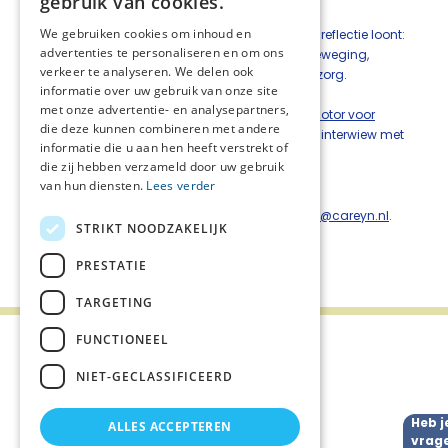
gebruik van cookies.
Blik op de toekomst
We gebruiken cookies om inhoud en
De ervaring in Midden-Nederland laat zien dat reflectie loont:
advertenties te personaliseren en om ons
de Netwerkevaluatie fungeert als motor voor beweging,
verkeer te analyseren. We delen ook
verbinding en toekomstbestendige palliatieve zorg.
informatie over uw gebruik van onze site
met onze advertentie- en analysepartners,
Lees hier het hele artikel 'Netwerkevaluatie als motor voor
die deze kunnen combineren met andere
eigenaarschap en samenwerking'
, inclusief interwiew met
informatie die u aan hen heeft verstrekt of
Mirjam en Nienke.
die zij hebben verzameld door uw gebruik
van hun diensten.
Lees verder
Meer weten?
Neem contact op met Mirjam Velting,
m.velting@careyn.nl
.
STRIKT NOODZAKELIJK
Deel deze pagina:
PRESTATIE
TARGETING
FUNCTIONEEL
NIET-GECLASSIFICEERD
Nieuws
Heb j
ALLES ACCEPTEREN
vrag
Agenda