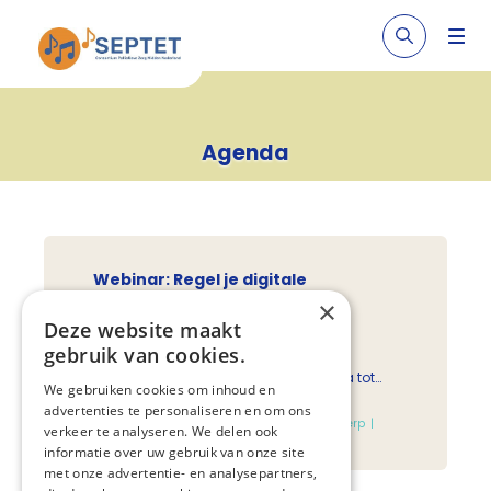
Agenda
Webinar: Regel je digitale
nalatenschap
×
8 oktober 2026
Deze website maakt
gebruik van cookies.
We gebruiken elke dag talloze digitale
diensten: van e-mail en sociale media tot
We gebruiken cookies om inhoud en
online bankieren, supermarktapps, digitale
Consortium Septet
advertenties te personaliseren en om ons
kranten, cloudopslag en streamingdiensten
iedereen die geïnteresseerd is in het onderwerp
verkeer te analyseren. We delen ook
als Spotify en Netflix. Maar wat gebeurt
Locatie: online
gratis
informatie over uw gebruik van onze site
daarmee als jij er niet meer bent? En wat
met onze advertentie- en analysepartners,
komt er op nabestaanden af wanneer zij de