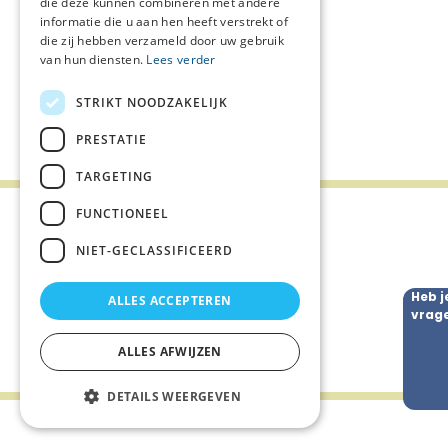
die deze kunnen combineren met andere
digitale zaken van een overleden naaste
informatie die u aan hen heeft verstrekt of
moeten afhandelen? In dit praktische
die zij hebben verzameld door uw gebruik
webinar krijg je concrete handvatten om je
digitale nalatenschap goed te regelen én
van hun diensten.
Lees verder
inzicht in wat er na een overlijden geregeld
moet worden.
STRIKT NOODZAKELIJK
PRESTATIE
TARGETING
FUNCTIONEEL
NIET-GECLASSIFICEERD
Nieuws
Heb j
ALLES ACCEPTEREN
vrag
Agenda
ALLES AFWIJZEN
DETAILS WEERGEVEN
Palliaweb 2019 - Heden