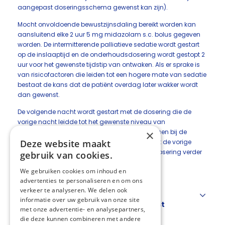
aangepast doseringsschema gewenst kan zijn).
Mocht onvoldoende bewustzijnsdaling bereikt worden kan
aansluitend elke 2 uur 5 mg midazolam s.c. bolus gegeven
worden. De intermitterende palliatieve sedatie wordt gestart
op de inslaaptijd en de onderhoudsdosering wordt gestopt 2
uur voor het gewenste tijdstip van ontwaken. Als er sprake is
van risicofactoren die leiden tot een hogere mate van sedatie
bestaat de kans dat de patiënt overdag later wakker wordt
dan gewenst.
De volgende nacht wordt gestart met de dosering die de
vorige nacht leidde tot het gewenste niveau van
bewustzijnsdaling (waarbij de gegeven bolussen bij de
×
onderhoudsdosering worden opgeteld). Als dit de vorige
Deze website maakt
nacht niet bereikt was, wordt de onderhoudsdosering verder
gebruik van cookies.
opgehoogd totdat het gewenste niveau van
We gebruiken cookies om inhoud en
bewustzijnsdaling is opgetreden.
advertenties te personaliseren en om ons
verkeer te analyseren. We delen ook
Tabel 2. Situaties en bijbehorende
informatie over uw gebruik van onze site
risicofactoren waarbij een aangepast
met onze advertentie- en analysepartners,
doseringsschema gewenst kan zijn
die deze kunnen combineren met andere