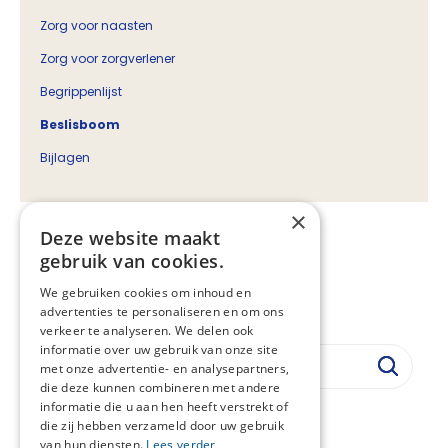
Zorg voor naasten
Zorg voor zorgverlener
Begrippenlijst
Beslisboom
Bijlagen
×
Deze website maakt
Beslisboom
gebruik van cookies.
Vastgesteld:
16-06-2022
We gebruiken cookies om inhoud en
Regiehouder:
NHG
advertenties te personaliseren en om ons
verkeer te analyseren. We delen ook
informatie over uw gebruik van onze site
met onze advertentie- en analysepartners,
die deze kunnen combineren met andere
informatie die u aan hen heeft verstrekt of
Download de beslisboom (PDF)
die zij hebben verzameld door uw gebruik
van hun diensten.
Lees verder