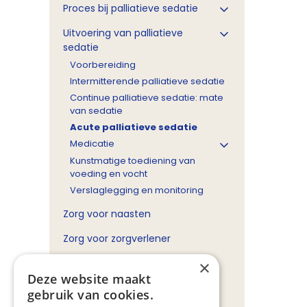
Proces bij palliatieve sedatie
Uitvoering van palliatieve
sedatie
Voorbereiding
Intermitterende palliatieve sedatie
Continue palliatieve sedatie: mate
van sedatie
Acute palliatieve sedatie
Medicatie
Kunstmatige toediening van
voeding en vocht
Verslaglegging en monitoring
Zorg voor naasten
Zorg voor zorgverlener
Begrippenlijst
×
Deze website maakt
Beslisboom
gebruik van cookies.