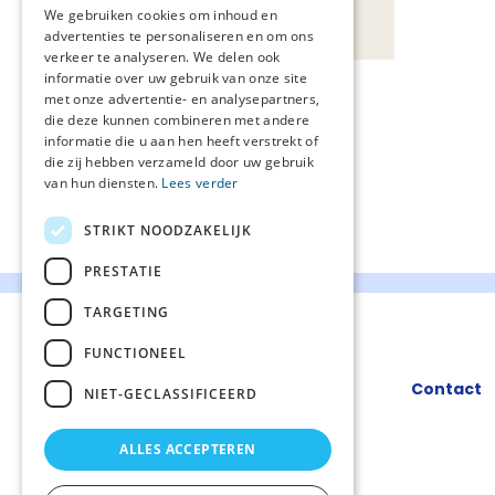
Bijlagen
We gebruiken cookies om inhoud en
advertenties te personaliseren en om ons
verkeer te analyseren. We delen ook
informatie over uw gebruik van onze site
met onze advertentie- en analysepartners,
die deze kunnen combineren met andere
informatie die u aan hen heeft verstrekt of
die zij hebben verzameld door uw gebruik
van hun diensten.
Lees verder
STRIKT NOODZAKELIJK
PRESTATIE
TARGETING
FUNCTIONEEL
Contact
NIET-GECLASSIFICEERD
ALLES ACCEPTEREN