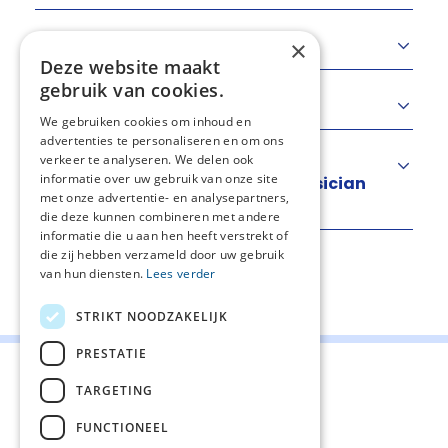
Evaluatie
×
Deze website maakt
gebruik van cookies.
Kennislacunes
We gebruiken cookies om inhoud en
advertenties te personaliseren en om ons
verkeer te analyseren. We delen ook
Nadere uitleg bevoegdheden
informatie over uw gebruik van onze site
verpleegkundig specialist of physician
met onze advertentie- en analysepartners,
assistant
die deze kunnen combineren met andere
informatie die u aan hen heeft verstrekt of
die zij hebben verzameld door uw gebruik
van hun diensten.
Lees verder
Deel deze pagina:
STRIKT NOODZAKELIJK
PRESTATIE
TARGETING
FUNCTIONEEL
Contact
Cookiebeleid