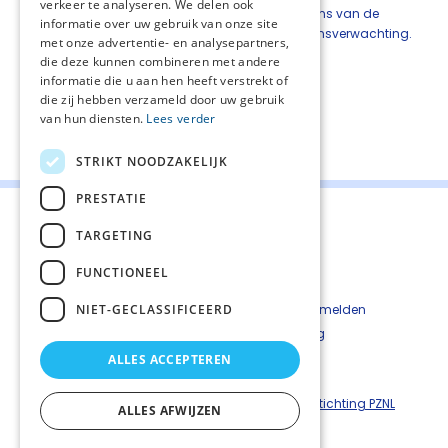
verkeer te analyseren. We delen ook
consequenties, mede in het licht van de wens van de
informatie over uw gebruik van onze site
patiënt, zijn of haar verblijfplaats en de levensverwachting.
met onze advertentie- en analysepartners,
die deze kunnen combineren met andere
informatie die u aan hen heeft verstrekt of
die zij hebben verzameld door uw gebruik
van hun diensten.
Lees verder
Deel deze pagina:
STRIKT NOODZAKELIJK
PRESTATIE
TARGETING
FUNCTIONEEL
Contact
Cookiebeleid
NIET-GECLASSIFICEERD
Kwetsbaarheid melden
Privacyverkaring
Disclaimer
ALLES ACCEPTEREN
Richtlijnen palliatieve zorg is een uitgave van ©
Stichting PZNL
ALLES AFWIJZEN