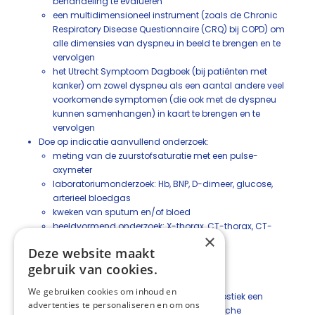
behandeling te evalueren
een multidimensioneel instrument (zoals de Chronic
Respiratory Disease Questionnaire (CRQ) bij COPD) om
alle dimensies van dyspneu in beeld te brengen en te
vervolgen
het Utrecht Symptoom Dagboek (bij patiënten met
kanker) om zowel dyspneu als een aantal andere veel
voorkomende symptomen (die ook met de dyspneu
kunnen samenhangen) in kaart te brengen en te
vervolgen
Doe op indicatie aanvullend onderzoek:
meting van de zuurstofsaturatie met een pulse-
oxymeter
laboratoriumonderzoek: Hb, BNP, D-dimeer, glucose,
arterieel bloedgas
kweken van sputum en/of bloed
beeldvormend onderzoek: X-thorax, CT-thorax, CT-
×
angiografie, echocardiografie
Deze website maakt
longfunctieonderzoek
gebruik van cookies.
ECG
bronchoscopie
We gebruiken cookies om inhoud en
Maak bij de keuze voor aanvullende diagnostiek een
advertenties te personaliseren en om ons
afweging van haalbaarheid en therapeutische