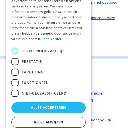
advertenties te personaliseren en om ons
De toepassing van neurostimulatie bij patiënten met dyspneu
verkeer te analyseren. We delen ook
in de palliatieve fase wordt niet aanbevolen.
informatie over uw gebruik van onze site
met onze advertentie- en analysepartners,
Zie ook submodule
Symptomatische niet-medicamenteuze
die deze kunnen combineren met andere
behandeling
.
informatie die u aan hen heeft verstrekt of
die zij hebben verzameld door uw gebruik
van hun diensten.
Lees verder
Deel deze pagina:
STRIKT NOODZAKELIJK
PRESTATIE
TARGETING
FUNCTIONEEL
Contact
Cookiebeleid
NIET-GECLASSIFICEERD
Kwetsbaarheid melden
Privacyverkaring
Disclaimer
ALLES ACCEPTEREN
Richtlijnen palliatieve zorg is een uitgave van ©
Stichting PZNL
ALLES AFWIJZEN