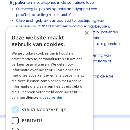
Bij patiënten met dyspneu in de palliatieve fase:
Overweeg bij plotseling ontstane dyspneu een
proefbehandeling met zuurstof.
Chronisch gebruik van zuurstof ter bestrijding van
dyspneu bij COPD of hartfalen wordt niet aanbevolen.
×
Overweeg het chronisch gebruik van zuurstof bij patiënten
Deze website maakt
met dyspneu op basis van een diffusiestoornis
gebruik van cookies.
(bijvoorbeeld bij lymphangitis carcinomatosa, uitgebreide
longmetastasering of longfibrose).
We gebruiken cookies om inhoud en
Evalueer in alle gevallen het effect van toediening van
advertenties te personaliseren en om ons
zuurstof op de dyspneu en niet op zuurstofsaturatie of
verkeer te analyseren. We delen ook
arteriële bloedgassen.
informatie over uw gebruik van onze site
met onze advertentie- en analysepartners,
Continueer bij een klinische respons de zuurstof op geleide
die deze kunnen combineren met andere
van de klachten.
informatie die u aan hen heeft verstrekt of
die zij hebben verzameld door uw gebruik
van hun diensten.
Lees verder
Deel deze pagina:
STRIKT NOODZAKELIJK
PRESTATIE