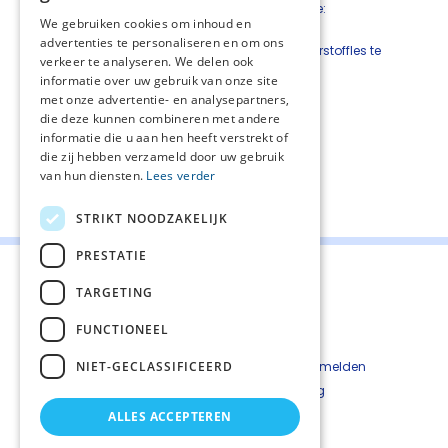
Bij patiënten met dyspneu in de palliatieve fase:
We gebruiken cookies om inhoud en
Adviseer het gebruik van een rollator.
advertenties te personaliseren en om ons
Adviseer om bij gebruik van zuurstof de zuurstoffles te
verkeer te analyseren. We delen ook
vervoeren in een karretje.
informatie over uw gebruik van onze site
met onze advertentie- en analysepartners,
Zie ook de submodule
Symptomatische niet-
die deze kunnen combineren met andere
medicamenteuze behandeling
.
informatie die u aan hen heeft verstrekt of
die zij hebben verzameld door uw gebruik
van hun diensten.
Lees verder
Deel deze pagina:
STRIKT NOODZAKELIJK
PRESTATIE
TARGETING
FUNCTIONEEL
Contact
Cookiebeleid
NIET-GECLASSIFICEERD
Kwetsbaarheid melden
Privacyverkaring
Disclaimer
ALLES ACCEPTEREN