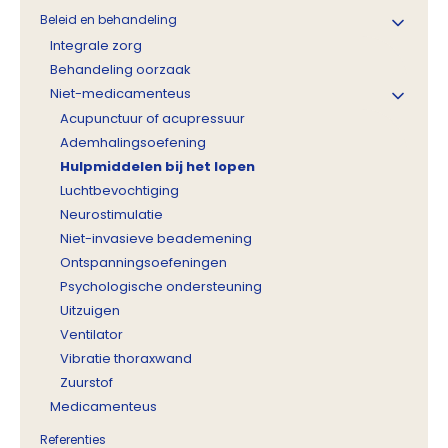
Beleid en behandeling
Integrale zorg
Behandeling oorzaak
Niet-medicamenteus
Acupunctuur of acupressuur
Ademhalingsoefening
Hulpmiddelen bij het lopen
Luchtbevochtiging
Neurostimulatie
Niet-invasieve beademening
Ontspanningsoefeningen
Psychologische ondersteuning
Uitzuigen
Ventilator
Vibratie thoraxwand
Zuurstof
Medicamenteus
Referenties