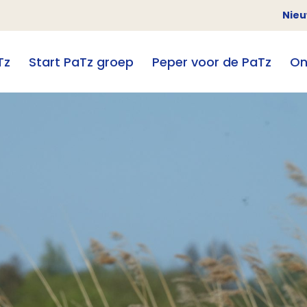
Nie
Tz
Start PaTz groep
Peper voor de PaTz
On