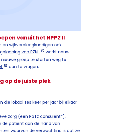
epen vanuit het NPPZ II
n en wijkverpleegkundigen ook
rgplanning van PZNL
werkt nauw
nieuwe groep te starten weg te
et
aan te vragen.
 op de juiste plek
die lokaal zes keer per jaar bij elkaar
ieve zorg (een PaTz consulent*).
van de patiënt aan de hand van
iënten waarvan de verwachting is dat ze