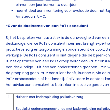
binnen een jaar komen te overlijden.
neemt deel aan monitoring voor evaluatie door het Exp
Amsterdam UMC.
*Over de deelname van een PaTz consulent:
Bij het bespreken van casuïstiek is de aanwezigheid van ee
deskundige, die we PaTz consulent noemen, brengt expertise
proactieve zorg en zorgplanning en ondersteunt de voorzitte
werkwijze. De PaTz consulent is niet degene die de bijeenkom
Bij het opstarten van een PaTz groep wordt een PaTz consul
een deskundige - uit één van onderstaande groepen- zijn 
de groep nog geen PaTz consulent heeft, kunnen zij via de N
PaTz ambassadeur, of het landelijk PaTz team in contact ko
het advies een consulent te betrekken in deze volgorde van 
1
Huisarts met kaderopleiding palliatieve zorg
Specialist ouderengeneeskunde met kaderopleiding palliatieve