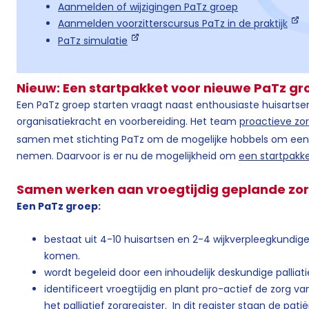
Aanmelden of wijzigingen PaTz groep
Aanmelden voorzitterscursus PaTz in de praktijk
PaTz simulatie
Nieuw: Een startpakket voor nieuwe PaTz gro
Een PaTz groep starten vraagt naast enthousiaste huisartse
organisatiekracht en voorbereiding. Het team
proactieve zo
samen met stichting PaTz om de mogelijke hobbels om een 
nemen. Daarvoor is er nu de mogelijkheid om
een startpakk
Samen werken aan vroegtijdig geplande zorg
Een PaTz groep:
bestaat uit 4-10 huisartsen en 2-4 wijkverpleegkundigen 
komen.
wordt begeleid door een inhoudelijk deskundige palliat
identificeert vroegtijdig en plant pro-actief de zorg 
het
palliatief zorgregister
. In dit register staan de pat