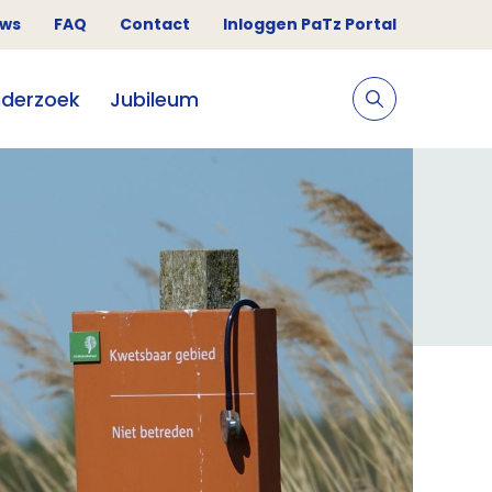
uws
FAQ
Contact
Inloggen PaTz Portal
derzoek
Jubileum