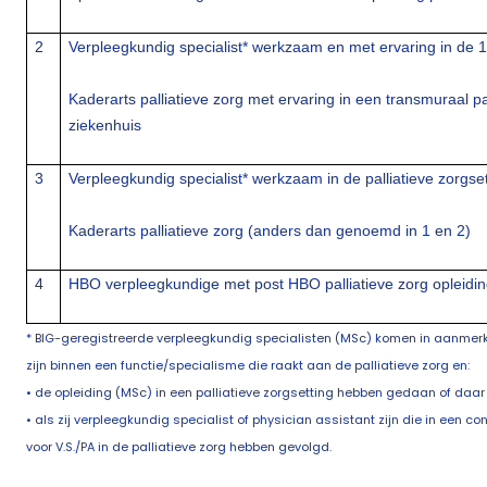
2
Verpleegkundig specialist* werkzaam en met ervaring in de 1e
Kaderarts palliatieve zorg met ervaring in een transmuraal pall
ziekenhuis
3
Verpleegkundig specialist* werkzaam in de palliatieve zorgset
Kaderarts palliatieve zorg (anders dan genoemd in 1 en 2)
4
HBO verpleegkundige met post HBO palliatieve zorg opleiding 
* BIG-geregistreerde verpleegkundig specialisten (MSc) komen in aanmerk
zijn binnen een functie/specialisme die raakt aan de palliatieve zorg en:
• de opleiding (MSc) in een palliatieve zorgsetting hebben gedaan of daar
• als zij verpleegkundig specialist of physician assistant zijn die in een
voor V.S./PA in de palliatieve zorg hebben gevolgd.