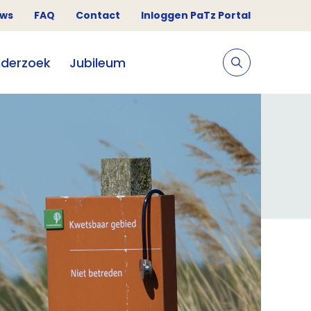
uws
FAQ
Contact
Inloggen PaTz Portal
derzoek
Jubileum