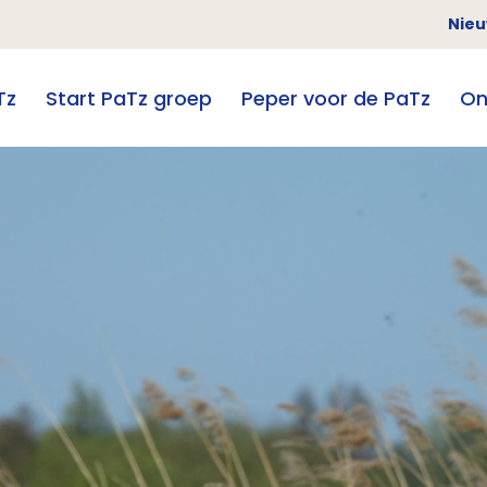
Nie
Tz
Start PaTz groep
Peper voor de PaTz
On