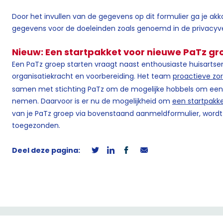
Door het invullen van de gegevens op dit formulier ga je ak
gegevens voor de doeleinden zoals genoemd in de privacyver
Nieuw: Een startpakket voor nieuwe PaTz gro
Een PaTz groep starten vraagt naast enthousiaste huisartse
organisatiekracht en voorbereiding. Het team
proactieve zo
samen met stichting PaTz om de mogelijke hobbels om een 
nemen. Daarvoor is er nu de mogelijkheid om
een startpakk
van je PaTz groep via bovenstaand aanmeldformulier, wordt 
toegezonden.
Deel deze pagina: