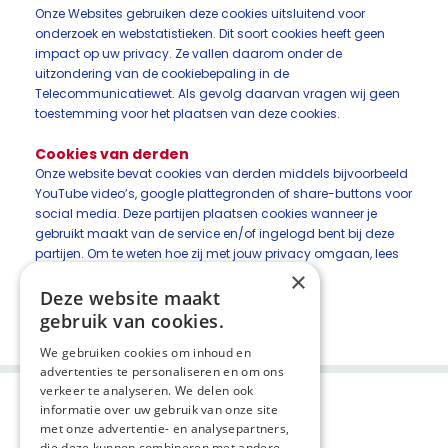
Onze Websites gebruiken deze cookies uitsluitend voor
onderzoek en webstatistieken. Dit soort cookies heeft geen
impact op uw privacy. Ze vallen daarom onder de
uitzondering van de cookiebepaling in de
Telecommunicatiewet. Als gevolg daarvan vragen wij geen
toestemming voor het plaatsen van deze cookies.
Cookies van derden
Onze website bevat cookies van derden middels bijvoorbeeld
YouTube video’s, google plattegronden of share-buttons voor
social media. Deze partijen plaatsen cookies wanneer je
gebruikt maakt van de service en/of ingelogd bent bij deze
partijen. Om te weten hoe zij met jouw privacy omgaan, lees
de privacyverklaring van Google, Youtube, etc.
×
Deze website maakt
Deel deze pagina:
gebruik van cookies.
We gebruiken cookies om inhoud en
advertenties te personaliseren en om ons
verkeer te analyseren. We delen ook
informatie over uw gebruik van onze site
met onze advertentie- en analysepartners,
die deze kunnen combineren met andere