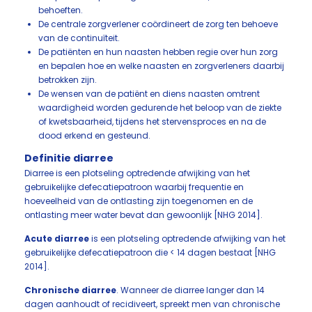
behoeften.
De centrale zorgverlener coördineert de zorg ten behoeve
van de continuïteit.
De patiënten en hun naasten hebben regie over hun zorg
en bepalen hoe en welke naasten en zorgverleners daarbij
betrokken zijn.
De wensen van de patiënt en diens naasten omtrent
waardigheid worden gedurende het beloop van de ziekte
of kwetsbaarheid, tijdens het stervensproces en na de
dood erkend en gesteund.
Definitie diarree
Diarree is een plotseling optredende afwijking van het
gebruikelijke defecatiepatroon waarbij frequentie en
hoeveelheid van de ontlasting zijn toegenomen en de
ontlasting meer water bevat dan gewoonlijk [NHG 2014].
Acute diarree
is een plotseling optredende afwijking van het
gebruikelijke defecatiepatroon die < 14 dagen bestaat [NHG
2014].
Chronische diarree
. Wanneer de diarree langer dan 14
dagen aanhoudt of recidiveert, spreekt men van chronische