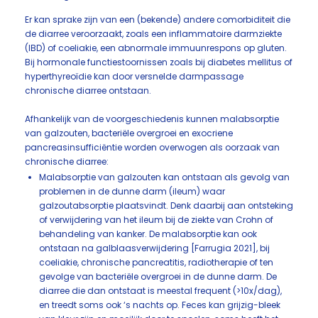
Er kan sprake zijn van een (bekende) andere comorbiditeit die
de diarree veroorzaakt, zoals een inflammatoire darmziekte
(IBD) of coeliakie, een abnormale immuunrespons op gluten.
Bij hormonale functiestoornissen zoals bij diabetes mellitus of
hyperthyreoïdie kan door versnelde darmpassage
chronische diarree ontstaan.
Afhankelijk van de voorgeschiedenis kunnen malabsorptie
van galzouten, bacteriële overgroei en exocriene
pancreasinsufficiëntie worden overwogen als oorzaak van
chronische diarree:
Malabsorptie van galzouten kan ontstaan als gevolg van
problemen in de dunne darm (ileum) waar
galzoutabsorptie plaatsvindt. Denk daarbij aan ontsteking
of verwijdering van het ileum bij de ziekte van Crohn of
behandeling van kanker. De malabsorptie kan ook
ontstaan na galblaasverwijdering [Farrugia 2021], bij
coeliakie, chronische pancreatitis, radiotherapie of ten
gevolge van bacteriële overgroei in de dunne darm. De
diarree die dan ontstaat is meestal frequent (>10x/dag),
en treedt soms ook ‘s nachts op. Feces kan grijzig-bleek