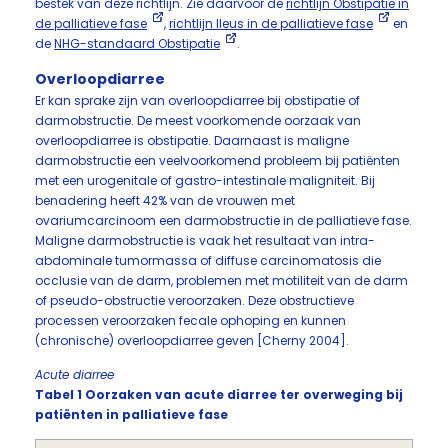
bestek van deze richtlijn. Zie daarvoor de
richtlijn Obstipatie in
de palliatieve fase
,
richtlijn Ileus in de palliatieve fase
en
de
NHG-standaard Obstipatie
.
Overloopdiarree
Er kan sprake zijn van overloopdiarree bij obstipatie of
darmobstructie. De meest voorkomende oorzaak van
overloopdiarree is obstipatie. Daarnaast is maligne
darmobstructie een veelvoorkomend probleem bij patiënten
met een urogenitale of gastro-intestinale maligniteit. Bij
benadering heeft 42% van de vrouwen met
ovariumcarcinoom een darmobstructie in de palliatieve fase.
Maligne darmobstructie is vaak het resultaat van intra-
abdominale tumormassa of diffuse carcinomatosis die
occlusie van de darm, problemen met motiliteit van de darm
of pseudo-obstructie veroorzaken. Deze obstructieve
processen veroorzaken fecale ophoping en kunnen
(chronische) overloopdiarree geven [Cherny 2004].
Acute diarree
Tabel 1 Oorzaken van acute diarree ter overweging bij
patiënten in palliatieve fase