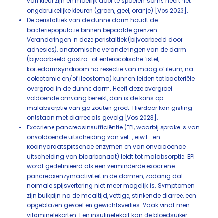
van kleur zijn en moeilijk door te spoelen, soms heeft het
ongebruikelijke kleuren (groen, geel, oranje) [Vos 2023].
De peristaltiek van de dunne darm houdt de
bacteriepopulatie binnen bepaalde grenzen.
Veranderingen in deze peristaltiek (bijvoorbeeld door
adhesies), anatomische veranderingen van de darm
(bijvoorbeeld gastro- of enterocolische fistel,
kortedarmsyndroom na resectie van maag of ileum, na
colectomie en/of ileostoma) kunnen leiden tot bacteriële
overgroei in de dunne darm. Heeft deze overgroei
voldoende omvang bereikt, dan is de kans op
malabsorptie van galzouten groot. Hierdoor kan gisting
ontstaan met diarree als gevolg [Vos 2023].
Exocriene pancreasinsufficiëntie (EPI, waarbij sprake is van
onvoldoende uitscheiding van vet-, eiwit- en
koolhydraatsplitsende enzymen en van onvoldoende
uitscheiding van bicarbonaat) leidt tot malabsorptie. EPI
wordt gedefinieerd als een verminderde exocriene
pancreasenzymactiviteit in de darmen, zodanig dat
normale spijsvertering niet meer mogelijk is. Symptomen
zijn buikpijn na de maaltijd, vettige, stinkende diarree, een
opgeblazen gevoel en gewichtsverlies. Vaak vindt men
vitaminetekorten. Een insulinetekort kan de bloedsuiker