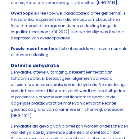
diarree, maar deze afbakening is vrij arbitrair [NHG 2014].
Overloopdiarree
(ook wel paradoxale diarree genoemd) is
het schijnbare optreden van diarree bij darmobstructie en
fecale impactie: lekkage van dunne ontlasting langs de
ingedikte fecesprop [IKNL 2022]. In deze richtlijn wordt verder
gesproken van overloopdiarree.
Fecale incontinentie
is het onbedoelde verlies van normale
of dunne ontlasting.
Definitie dehydratie
Dehydratie, oftewel uitdroging, betekent een tekort aan
lichaamswater. Er bestaat geen algemeen aanvaard
criterium wanneer er sprake is van dehydratie. Vermindering
van de hoeveelheid lichaamsvocht wordt meestal uitgedrukt
in procentuele afname van het lichaamsgewicht. In de
dagelijkse praktijk wordt de mate van dehydratie echter
geschat op grond van anamnese en lichamelijk onderzoek
[NHG 2014].
Dehydratie als gevolg van diarree kan worden onderscheiden
van dehydratie bij stervende patiënten, of onwil tot drinken.
Wanneer men in deze situatie stopt met drinken, zal de dood