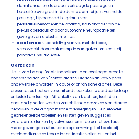
darmkanaal en daardoor vertraagde passage en
bacteriële overgroei in de dunne darm of juist versnelde
passage, bijvoorbeeld bij gebruik van
peristaltiekbevorderende laxantia, na blokkade van de
plexus coeliacus of door autonome neuropathie ten
gevolge van diabetes mellitus;
steatorroe:
uitscheiding van vet met de feces,
veroorzaakt door malabsorptie van galzouten zoals bij
pancreasinsufficiëntie.
Oorzaken
Het is van belang fecale incontinentie en overloopdiarree te
onderscheiden van "echte” diarree. Diarree kan vervolgens
onderverdeeld worden in acute of chronische diarree. Deze
presentaties hebben verschillende oorzaken waardoor beloop
en beleid anders zijn. Afhankelijk van klachten, leeftijd en
omstandigheden worden verschillende oorzaken van diarree
betrokken in de diagnostische overwegingen. De hieronder
gepresenteerde tabellen en teksten geven suggesties
waaraan te denken bij volwassenen in de palliatieve fase
maar geven geen uitputtende opsomming. Het beleid bij
overloopdiarree en fecale incontinentie vallen buiten het