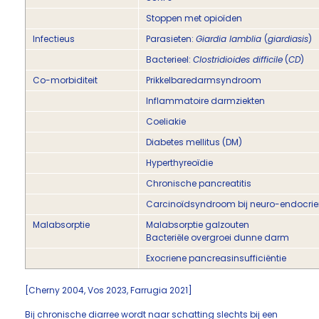
Stoppen met opioïden
Infectieus
Parasieten:
Giardia lamblia
(
giardiasis
)
Bacterieel:
Clostridioides difficile
(
CD
)
Co-morbiditeit
Prikkelbaredarmsyndroom
Inflammatoire darmziekten
Coeliakie
Diabetes mellitus (DM)
Hyperthyreoïdie
Chronische pancreatitis
Carcinoïdsyndroom bij neuro-endocri
Malabsorptie
Malabsorptie galzouten
Bacteriële overgroei dunne darm
Exocriene pancreasinsufficiëntie
[Cherny 2004, Vos 2023, Farrugia 2021]
Bij chronische diarree wordt naar schatting slechts bij een