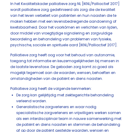
In het Kwaliteitskader palliatieve zorg NL [IKNL/Palliactief 2017]
wordt palliatieve zorg gedefinieerd als zorg die de kwaliteit
van het leven verbetert van patiënten en hun naasten die te
maken hebben met een levensbedreigende aandoening of
kwetsbaarheid. Door het voorkómen en verlichten van lijden,
door middel van vroegtijdige signalering en zorgvuldige
beoordeling en behandeling van problemen van fysieke,
psychische, sociale en spirituele aard [IKNL/Palliactief 2017].
Palliatieve zorg heeft oog voor het behoud van autonomie,
toegang tot informatie en keuzemogelijkheden bij mensen in
de laatste levensfase. De geboden zorg komt zo goed als
mogelijk tegemoet aan de waarden, wensen, behoeften en
omstandigheden van de patiënt en diens naasten.
Palliatieve zorg heeft de volgende kenmerken:
De zorg kan gelijktijdig met ziektegerichte behandeling
verleend worden.
Generalistische zorgverleners en waar nodig
specialistische zorgverleners en vrijwilligers werken samen
als een interdisciplinair team in nauwe samenwerking met
de patiënt en diens naasten en stemmen de behandeling
af op door de patiënt gestelde waarden, wensen en