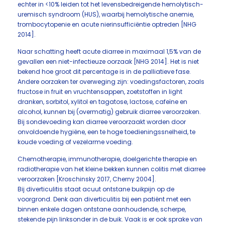
echter in <10% leiden tot het levensbedreigende hemolytisch-
uremisch syndroom (HUS), waarbij hemolytische anemie,
trombocytopenie en acute nierinsufficiëntie optreden [NHG
2014].
Naar schatting heeft acute diarree in maximaal 1,5% van de
gevallen een niet-infectieuze oorzaak [NHG 2014]. Het is niet
bekend hoe groot dit percentage is in de palliatieve fase.
Andere oorzaken ter overweging zijn: voedingsfactoren, zoals
fructose in fruit en vruchtensappen, zoetstoffen in light
dranken, sorbitol, xylitol en tagatose, lactose, cafeïne en
alcohol, kunnen bij (overmatig) gebruik diarree veroorzaken.
Bij sondevoeding kan diarree veroorzaakt worden door
onvoldoende hygiëne, een te hoge toedieningssnelheid, te
koude voeding of vezelarme voeding.
Chemotherapie, immunotherapie, doelgerichte therapie en
radiotherapie van het kleine bekken kunnen colitis met diarree
veroorzaken [Kroschinsky 2017, Cherny 2004].
Bij diverticulitis staat acuut ontstane buikpijn op de
voorgrond. Denk aan diverticulitis bij een patiënt met een
binnen enkele dagen ontstane aanhoudende, scherpe,
stekende pijn linksonder in de buik. Vaak is er ook sprake van