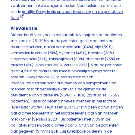
vaak binnen enkele dagen intreden. Voor beleid in deze fase
zie de r
ichtlijn Dehydratie en vochttoediening in de palliatieve
fase
.
Prevalentie
Diarree komt veel voor in het laatste levensjaar van patiënten
met kanker: 25-30% van de patiënten geeft aan last van
diarree te hebben, naast vermoeidheid (84%), pijn (59%),
verminderde eetlust (51%), dyspneu (48%), hoesten (38%),
slapeloosheid (32%), misselijkheid (30%), obstipatie (25%) en
braken (10%) [Hoekstra 2006, Versluis 2023]. Van de patiënten
geeft 4,5% aan diarree als meest hinderlijke symptoom te
ervaren [Hoekstra 2007]. In een systematisch
literatuuronderzoek naar prevalentie van symptomen van
mensen met ongeneeslijke kanker is de gemiddelde
prevalentie van diarree 11% (95%CI 7-16%) (22 studies, 16.592
patiënten). Het is onbekend hoeveel mensen in het laatste
levensjaar waren [Teunissen 2007]. Er zijn geen aanwijzingen
dat diarree toeneemt in het laatste levensjaar van mensen
met kanker [Versluis 2023]. Bij patiënten met AIDS in de
palliatieve fase wordt diarree door 6-54% van de patiënten
aangegeven [Simms 2011]. Bij kwetsbare ouderen in de