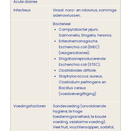
Acute diarree
Infectieus
Viraal: noro- en rotavirus, sommige
adenovirussen;
Bacterieel:
Campylobacter jejuni;
Salmonella, Shigella, Yersinia;
Enterohemorragische
Escherichia coli (EHEC)
(reizigersdiarree);
Shigatoxineproducerende
Escherichia coli (STEC);
Clostridioides difficile
;
Staphylococcus aureus,
Clostridium perfringens en
Bacillus cereus
(voedselvergiftiging)
Voedingsfactoren
Sondevoeding (onvoldoende
hygiëne, te hoge
toedieningssnelheid, te koude
voeding, vezelarme voeding);
Veel fruit, vruchtensappen, sorbitol,