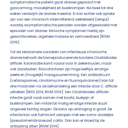
symptomatische patiënt gaat diarree gepaard met
gasvorming, misselijkheid en buikkrampen. Na twee tot drie
weken verdwijnt de diarree meestal. Er kan echter ook sprake
zijn van een chronisch intermitterend ziektebeeld (relaps)
waarbij asymptomatische perioden worden afgewisseld met
episoden van diarree. Klinische symptomen hierbij zijn
gewichtsverlies, algehele malaise en vermoeidheid [RIVM
2019].
Tot de zeldzamere oorzaken van infectieuze chronische
diarree behoort de toxineproducerende bacterie
Clostridioides
difficile
. Kolonisatie komt vooral voor in ziekenhuizen, maar
ook daarbuiten. Risicofactoren zijn hoge leeftijd, ernstige
ziekte en (mogelijk) maagzuurremming. Een antibioticum
(cefalosporines, clindamycine en fluoroquinolonen) kan tot
drie maanden na de behandeling een infectie door
C. difficile
uitlokken [NHG 2014, RIVM 2014]. Een
Clostridioides difficile
-
infectie gaat vaak samen met koorts, buikpijn of
buikkrampen. Een milde tot matig ernstige infectie duurt
ongeveer twintig dagen. De kans op uitdroging is groot. De
infectie kan ook fulminant verlopen met een soms dodelijke
(pseudomembraneuze) colitis. Dan kan er bloed bij de
ontlasting zitten [RIVM 2014].