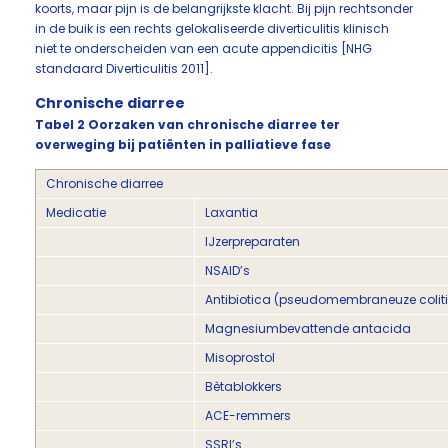
koorts, maar pijn is de belangrijkste klacht. Bij pijn rechtsonder
in de buik is een rechts gelokaliseerde diverticulitis klinisch
niet te onderscheiden van een acute appendicitis [NHG
standaard Diverticulitis 2011].
Chronische diarree
Tabel 2 Oorzaken van chronische diarree ter
overweging bij patiënten in palliatieve fase
Chronische diarree
Medicatie
Laxantia
IJzerpreparaten
NSAID’s
Antibiotica (pseudomembraneuze colitis
Magnesiumbevattende antacida
Misoprostol
Bètablokkers
ACE-remmers
SSRI’s