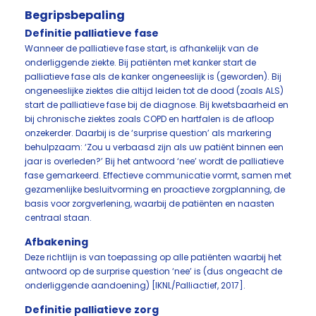
Begripsbepaling
Definitie palliatieve fase
Wanneer de palliatieve fase start, is afhankelijk van de
onderliggende ziekte. Bij patiënten met kanker start de
palliatieve fase als de kanker ongeneeslijk is (geworden). Bij
ongeneeslijke ziektes die altijd leiden tot de dood (zoals ALS)
start de palliatieve fase bij de diagnose. Bij kwetsbaarheid en
bij chronische ziektes zoals COPD en hartfalen is de afloop
onzekerder. Daarbij is de ‘surprise question’ als markering
behulpzaam: ‘Zou u verbaasd zijn als uw patiënt binnen een
jaar is overleden?’ Bij het antwoord ‘nee’ wordt de palliatieve
fase gemarkeerd. Effectieve communicatie vormt, samen met
gezamenlijke besluitvorming en proactieve zorgplanning, de
basis voor zorgverlening, waarbij de patiënten en naasten
centraal staan.
Afbakening
Deze richtlijn is van toepassing op alle patiënten waarbij het
antwoord op de surprise question ‘nee’ is (dus ongeacht de
onderliggende aandoening) [IKNL/Palliactief, 2017].
Definitie palliatieve zorg