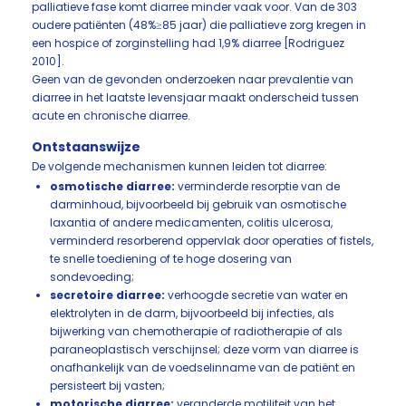
palliatieve fase komt diarree minder vaak voor. Van de 303
oudere patiënten (48%≥85 jaar) die palliatieve zorg kregen in
een hospice of zorginstelling had 1,9% diarree [Rodriguez
2010].
Geen van de gevonden onderzoeken naar prevalentie van
diarree in het laatste levensjaar maakt onderscheid tussen
acute en chronische diarree.
Ontstaanswijze
De volgende mechanismen kunnen leiden tot diarree:
osmotische diarree:
verminderde resorptie van de
darminhoud, bijvoorbeeld bij gebruik van osmotische
laxantia of andere medicamenten, colitis ulcerosa,
verminderd resorberend oppervlak door operaties of fistels,
te snelle toediening of te hoge dosering van
sondevoeding;
secretoire diarree:
verhoogde secretie van water en
elektrolyten in de darm, bijvoorbeeld bij infecties, als
bijwerking van chemotherapie of radiotherapie of als
paraneoplastisch verschijnsel; deze vorm van diarree is
onafhankelijk van de voedselinname van de patiënt en
persisteert bij vasten;
motorische diarree:
veranderde motiliteit van het