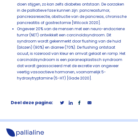
doen stijgen, zo kan zelfs diabetes ontstaan. De oorzaken
in de palliatieve fase kunnen zijn: pancreastumor,
pancreasresectie, obstructie van de pancreas, chronische
pancreatitis of gastrectomie [Wilcock 2020].
Ongeveer 20% van de mensen met een neuro-endocriene
tumor (NET) ontwikkelt een carcinoïdsyndroom. Dit
syndroom wordt gekenmerkt door flushing van de huid
(blozen) (90%) en diarree (70%). De flushing ontstaat
acuut, is rozerood van kleur en omvat gelaat en romp. Het
carcinoïdsyndroom is een paraneoplastisch syndroom
dat wordt geassocieerd met de excretie van ongeveer
veertig vasoactieve hormonen, voornamelijk 5-
hydroxytryptamine (5-HT) [Gade 2020].
Deel deze pagina: