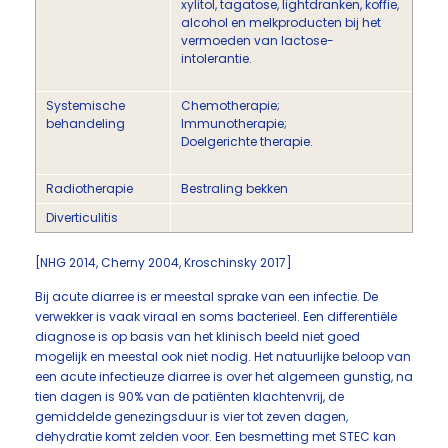
xylitol, tagatose, lightdranken, koffie,
alcohol en melkproducten bij het
vermoeden van lactose-
intolerantie.
Systemische
Chemotherapie;
behandeling
Immunotherapie;
Doelgerichte therapie.
Radiotherapie
Bestraling bekken
Diverticulitis
[NHG 2014, Cherny 2004, Kroschinsky 2017]
Bij acute diarree is er meestal sprake van een infectie. De
verwekker is vaak viraal en soms bacterieel. Een differentiële
diagnose is op basis van het klinisch beeld niet goed
mogelijk en meestal ook niet nodig. Het natuurlijke beloop van
een acute infectieuze diarree is over het algemeen gunstig, na
tien dagen is 90% van de patiënten klachtenvrij, de
gemiddelde genezingsduur is vier tot zeven dagen,
dehydratie komt zelden voor. Een besmetting met STEC kan