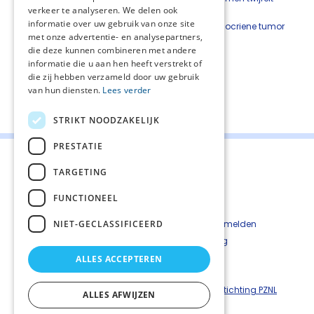
verkeer te analyseren. We delen ook
over aanwezigheid van exocriene
informatie over uw gebruik van onze site
pancreasinsufficientie of een neuro-endocriene tumor
met onze advertentie- en analysepartners,
met verdenking op carcinoïdsyndroom.
die deze kunnen combineren met andere
informatie die u aan hen heeft verstrekt of
die zij hebben verzameld door uw gebruik
van hun diensten.
Lees verder
Deel deze pagina:
STRIKT NOODZAKELIJK
PRESTATIE
TARGETING
FUNCTIONEEL
Contact
Cookiebeleid
NIET-GECLASSIFICEERD
Kwetsbaarheid melden
Privacyverkaring
Disclaimer
ALLES ACCEPTEREN
Richtlijnen palliatieve zorg is een uitgave van ©
Stichting PZNL
ALLES AFWIJZEN