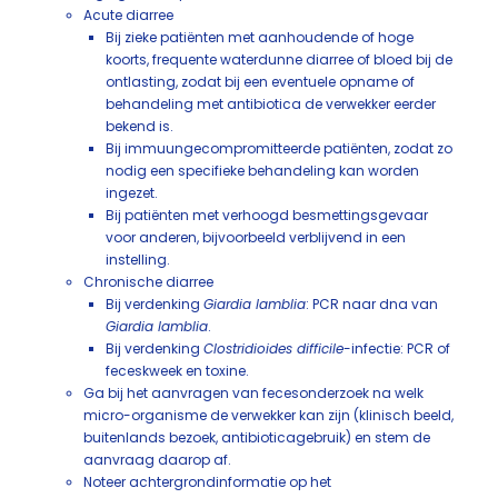
Acute diarree
Bij zieke patiënten met aanhoudende of hoge
koorts, frequente waterdunne diarree of bloed bij de
ontlasting, zodat bij een eventuele opname of
behandeling met antibiotica de verwekker eerder
bekend is.
Bij immuungecompromitteerde patiënten, zodat zo
nodig een specifieke behandeling kan worden
ingezet.
Bij patiënten met verhoogd besmettingsgevaar
voor anderen, bijvoorbeeld verblijvend in een
instelling.
Chronische diarree
Bij verdenking
Giardia lamblia
: PCR naar dna van
Giardia lamblia
.
Bij verdenking
Clostridioides difficile
-infectie: PCR of
feceskweek en toxine.
Ga bij het aanvragen van fecesonderzoek na welk
micro-organisme de verwekker kan zijn (klinisch beeld,
buitenlands bezoek, antibioticagebruik) en stem de
aanvraag daarop af.
Noteer achtergrondinformatie op het