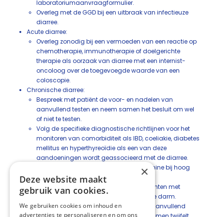
laboratoriumaanvraagformulier.
Overleg met de GGD bij een uitbraak van infectieuze
diarree.
Acute diarree:
Overleg zonodig bij een vermoeden van een reactie op
chemotherapie, immunotherapie of doelgerichte
therapie als oorzaak van diarree met een internist-
oncoloog over de toegevoegde waarde van een
coloscopie.
Chronische diarree:
Bespreek met patiënt de voor- en nadelen van
aanvullend testen en neem samen het besluit om wel
of niet te testen.
Volg de specifieke diagnostische richtlijnen voor het
monitoren van comorbiditeit als IBD, coeliakie, diabetes
mellitus en hyperthyreoïdie als een van deze
aandoeningen wordt geassocieerd met de diarree.
Overweeg proefbehandeling colestyramine bij hoog
×
vermoeden malabsorptie galzouten.
Deze website maakt
Wees terughoudend met testen bij patiënten met
gebruik van cookies.
verdenking bacteriële overgroei in dunne darm.
We gebruiken cookies om inhoud en
Overweeg multidisciplinair overleg om aanvullend
advertenties te personaliseren en om ons
testen te bespreken bij patiënten waarbij men twijfelt