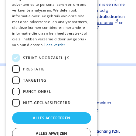
advertenties te personaliseren en om ons
braken en veel diarree) of bij een te korte darm is een ruime
verkeer te analyseren. We delen ook
zoutinname (meer dan tien gram per dag) nodig.
informatie over uw gebruik van onze site
Adviseer zo nodig aanvulling met orale rehydratiedranken
met onze advertentie- en analysepartners,
(ORS). Zie hiervoor de
NHG-standaard Acute diarree
en
die deze kunnen combineren met andere
de
richtlijn Dehydratie en vochttoediening
.
informatie die u aan hen heeft verstrekt of
die zij hebben verzameld door uw gebruik
van hun diensten.
Lees verder
Deel deze pagina:
STRIKT NOODZAKELIJK
PRESTATIE
TARGETING
FUNCTIONEEL
Contact
Cookiebeleid
NIET-GECLASSIFICEERD
Kwetsbaarheid melden
Privacyverkaring
Disclaimer
ALLES ACCEPTEREN
Richtlijnen palliatieve zorg is een uitgave van ©
Stichting PZNL
ALLES AFWIJZEN