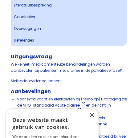
Literatuurbespreking
Conclusies
Overwegingen
Referenties
Uitgangsvraag
Welke niet-medicamenteuze behandelingen worden
aanbevolen bij patiënten met diarree in de palliatieve fase?
Methode: evidence-based
Aanbevelingen
Voor extra vocht en elektrolyten bij (risico op) uitdroging zie
de
NHG-standaard Acute diarree
en de
richtlijn
Dehydratie en vochttoediening.
×
Overweeg extra (gelvormende) voedingsvezels.
Deze website maakt
Voedingsvezels kunnen soms helpen om dunne
gebruik van cookies.
ontlasting meer structuur te geven.
Bij grote verliezen van lichaamsvocht (bijvoorbeeld bij veel
We gebruiken cookies om inhoud en