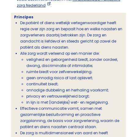
zorg Nederland
:
Principes
De patiënt of diens wettelijk vertegenwoordiger heeft
regie over zijn zorg en bepaalt hoe en welke naasten en
zorgverleners daarbij betrokken zijn. De zorg en
aandacht is liefdevol en steeds gericht op zowel de
patiënt als diens naasten.
Alle zorg wordt verleend op een manier die:
veiligheid en geborgenheid biedt, zonder oordeel,
dwang, discriminatie of intimidatie;
ruimte biedt voor zelfverwerkelijking;
geen onnodig risico of last oplevert;
continuïteit biedt;
onnodige dubbeling en herhaling voorkomt;
privacy en vertrouwelijkheid borgt;
in lijn is met (landelijke) wet- en regelgeving.
Effectieve communicatie vormt, samen met
gezamenlijke besluitvorming en proactieve
zorgplanning, de basis voor zorgverlening, waarin de
patiënt en diens naasten centraal staan.
De zorg is multidimensioneel van aard en heeft