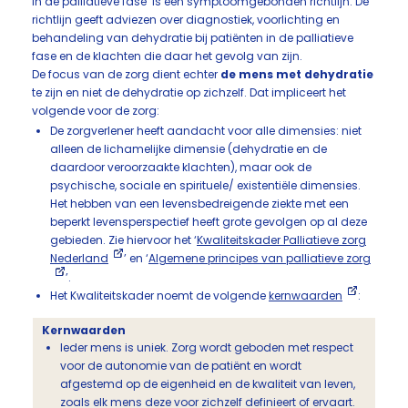
in de palliatieve fase’ is een symptoomgebonden richtlijn. De
richtlijn geeft adviezen over diagnostiek, voorlichting en
behandeling van dehydratie bij patiënten in de palliatieve
fase en de klachten die daar het gevolg van zijn.
De focus van de zorg dient echter
de mens met dehydratie
te zijn en niet de dehydratie op zichzelf. Dat impliceert het
volgende voor de zorg:
De zorgverlener heeft aandacht voor alle dimensies: niet
alleen de lichamelijke dimensie (dehydratie en de
daardoor veroorzaakte klachten), maar ook de
psychische, sociale en spirituele/ existentiële dimensies.
Het hebben van een levensbedreigende ziekte met een
beperkt levensperspectief heeft grote gevolgen op al deze
gebieden. Zie hiervoor het ‘
Kwaliteitskader Palliatieve zorg
Nederland
’ en ‘
Algemene principes van palliatieve zorg
’.
Het Kwaliteitskader noemt de volgende
kernwaarden
:
Kernwaarden
Ieder mens is uniek. Zorg wordt geboden met respect
voor de autonomie van de patiënt en wordt
afgestemd op de eigenheid en de kwaliteit van leven,
zoals elk mens deze voor zichzelf definieert of ervaart.