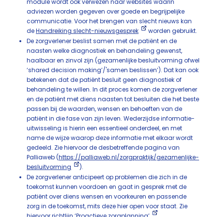
module wordt ook verwezen naar websites waarin
adviezen worden gegeven over goede en begrijpelijke
communicatie. Voor het brengen van slecht nieuws kan
de
Handreiking slecht-nieuwsgesprek
worden gebruikt.
De zorgverlener beslist samen met de patiënt en de
naasten welke diagnostiek en behandeling gewenst,
haalbaar en zinvol zijn (gezamenlijke besluitvorming ofwel
‘shared decision making’/'samen beslissen’). Dat kan ook
betekenen dat de patiënt besluit geen diagnostiek of
behandeling te willen. In dit proces komen de zorgverlener
en de patiënt met diens naasten tot besluiten die het beste
passen bij de waarden, wensen en behoeften van de
patiënt in die fase van zijn leven. Wederzijdse informatie-
uitwisseling is hierin een essentieel onderdeel, en met
name de wijze waarop deze informatie met elkaar wordt
gedeeld. Zie hiervoor de desbetreffende pagina van
Palliaweb (
https://palliaweb.nl/zorgpraktijk/gezamenlijke-
besluitvorming
).
De zorgverlener anticipeert op problemen die zich in de
toekomst kunnen voordoen en gaat in gesprek met de
patiënt over diens wensen en voorkeuren en passende
zorg in de toekomst, mits deze hier open voor staat. Zie
hiervoor
richtlijn ‘Proactieve zorgplanning’
.