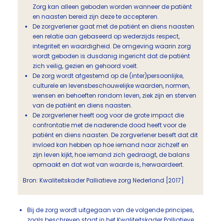
Zorg kan alleen geboden worden wanneer de patiënt
en naasten bereid zijn deze te accepteren.
De zorgverlener gaat met de patiënt en diens naasten
een relatie aan gebaseerd op wederzijds respect,
integriteit en waardigheid. De omgeving waarin zorg
wordt geboden is dusdanig ingericht dat de patiënt
zich veilig, gezien en gehoord voelt.
De zorg wordt afgestemd op de (inter)persoonlijke,
culturele en levensbeschouwelijke waarden, normen,
wensen en behoeften rondom leven, ziek zijn en sterven
van de patiënt en diens naasten.
De zorgverlener heeft oog voor de grote impact die
confrontatie met de naderende dood heeft voor de
patiënt en diens naasten. De zorgverlener beseft dat dit
invloed kan hebben op hoe iemand naar zichzelf en
zijn leven kijkt, hoe iemand zich gedraagt, de balans
opmaakt en dat wat van waarde is, herwaardeert.
Bron: Kwaliteitskader Palliatieve zorg Nederland [2017]
Bij de zorg wordt uitgegaan van de volgende principes,
zoals beschreven staat in het
Kwaliteitskader Palliatieve