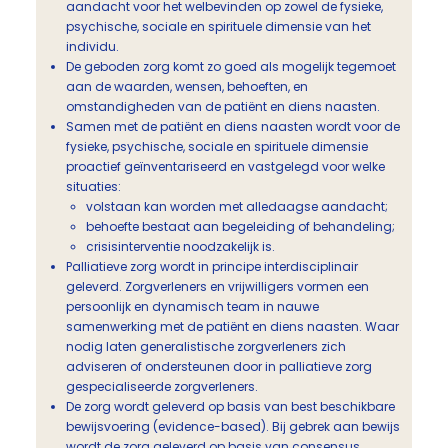
aandacht voor het welbevinden op zowel de fysieke,
psychische, sociale en spirituele dimensie van het
individu.
De geboden zorg komt zo goed als mogelijk tegemoet
aan de waarden, wensen, behoeften, en
omstandigheden van de patiënt en diens naasten.
Samen met de patiënt en diens naasten wordt voor de
fysieke, psychische, sociale en spirituele dimensie
proactief geïnventariseerd en vastgelegd voor welke
situaties:
volstaan kan worden met alledaagse aandacht;
behoefte bestaat aan begeleiding of behandeling;
crisisinterventie noodzakelijk is.
Palliatieve zorg wordt in principe interdisciplinair
geleverd. Zorgverleners en vrijwilligers vormen een
persoonlijk en dynamisch team in nauwe
samenwerking met de patiënt en diens naasten. Waar
nodig laten generalistische zorgverleners zich
adviseren of ondersteunen door in palliatieve zorg
gespecialiseerde zorgverleners.
De zorg wordt geleverd op basis van best beschikbare
bewijsvoering (evidence-based). Bij gebrek aan bewijs
wordt de zorg geleverd op basis van consensus