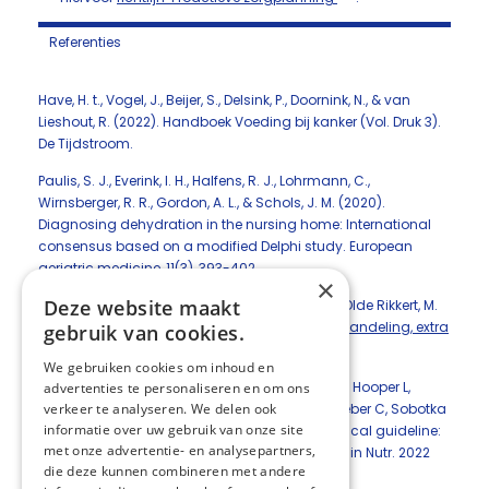
Referenties
Have, H. t., Vogel, J., Beijer, S., Delsink, P., Doornink, N., & van
Lieshout, R. (2022). Handboek Voeding bij kanker (Vol. Druk 3).
De Tijdstroom.
Paulis, S. J., Everink, I. H., Halfens, R. J., Lohrmann, C.,
Wirnsberger, R. R., Gordon, A. L., & Schols, J. M. (2020).
Diagnosing dehydration in the nursing home: International
consensus based on a modified Delphi study. European
geriatric medicine, 11(3), 393-402.
×
Deze website maakt
Schols, J., De Groot, C., Van Der Cammen, T., & Olde Rikkert, M.
(2007).
Dehydratie bij ouderen preventie en behandeling, extra
gebruik van cookies.
aandacht bij ziekte en bij hitteperioden
.
We gebruiken cookies om inhoud en
Volkert D, Beck AM, Cederholm T, Cruz-Jentoft A, Hooper L,
advertenties te personaliseren en om ons
verkeer te analyseren. We delen ook
Kiesswetter E, Maggio M, Raynaud-Simon A, Sieber C, Sobotka
informatie over uw gebruik van onze site
L, van Asselt D, Wirth R, Bischoff SC. ESPEN practical guideline:
met onze advertentie- en analysepartners,
Clinical nutrition and hydration in geriatrics. Clin Nutr. 2022
die deze kunnen combineren met andere
Apr;41(4):958-989.