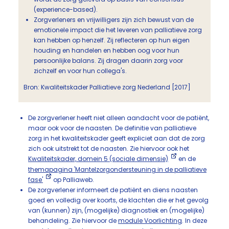
(experience-based).
Zorgverleners en vrijwilligers zijn zich bewust van de
emotionele impact die het leveren van palliatieve zorg
kan hebben op henzelf. Zij reflecteren op hun eigen
houding en handelen en hebben oog voor hun
persoonlijke balans. Zij dragen daarin zorg voor
zichzelf en voor hun collega's.
Bron: Kwaliteitskader Palliatieve zorg Nederland [2017]
De zorgverlener heeft niet alleen aandacht voor de patiënt,
maar ook voor de naasten. De definitie van palliatieve
zorg in het kwaliteitskader geeft expliciet aan dat de zorg
zich ook uitstrekt tot de naasten. Zie hiervoor ook het
Kwaliteitskader, domein 5 (sociale dimensie)
en de
themapagina 'Mantelzorgondersteuning in de palliatieve
fase'
op Palliaweb.
De zorgverlener informeert de patiënt en diens naasten
goed en volledig over koorts, de klachten die er het gevolg
van (kunnen) zijn, (mogelijke) diagnostiek en (mogelijke)
behandeling. Zie hiervoor de
module Voorlichting
. In deze