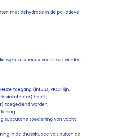
ten met dehydratie in de palliatieve
p die wijze voldoende vocht kan worden
uze toegang (infuus, PICC-lijn,
laviakatheter) heeft;
r) toegediend worden;
diening.
ing subcutane toediening van vocht
ng in de thuissituatie valt buiten de