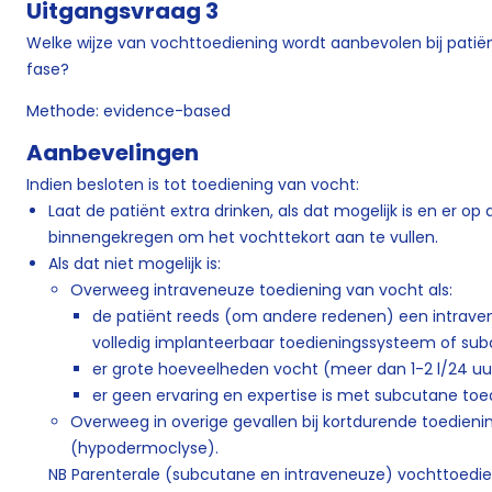
Uitgangsvraag 3
Welke wijze van vochttoediening wordt aanbevolen bij patiën
fase?
Methode: evidence-based
Aanbevelingen
Indien besloten is tot toediening van vocht:
Laat de patiënt extra drinken, als dat mogelijk is en er o
binnengekregen om het vochttekort aan te vullen.
Als dat niet mogelijk is:
Overweeg intraveneuze toediening van vocht als:
de patiënt reeds (om andere redenen) een intravene
volledig implanteerbaar toedieningssysteem of subc
er grote hoeveelheden vocht (meer dan 1-2 l/24 uu
er geen ervaring en expertise is met subcutane toe
Overweeg in overige gevallen bij kortdurende toedien
(hypodermoclyse).​​​
NB Parenterale (subcutane en intraveneuze) vochttoedieni