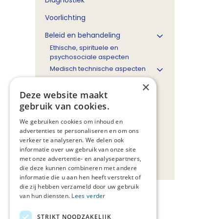
Diagnostiek
Voorlichting
Beleid en behandeling
Ethische, spirituele en
psychosociale aspecten
Medisch technische aspecten
Toediening van vocht
×
Wijze van vochttoediening
Deze website maakt
Staken van kunstmatige
gebruik van cookies.
vochttoediening in de
We gebruiken cookies om inhoud en
stervensfase
advertenties te personaliseren en om ons
Beslisboom
verkeer te analyseren. We delen ook
informatie over uw gebruik van onze site
Bijlagen
met onze advertentie- en analysepartners,
die deze kunnen combineren met andere
informatie die u aan hen heeft verstrekt of
die zij hebben verzameld door uw gebruik
van hun diensten.
Lees verder
STRIKT NOODZAKELIJK