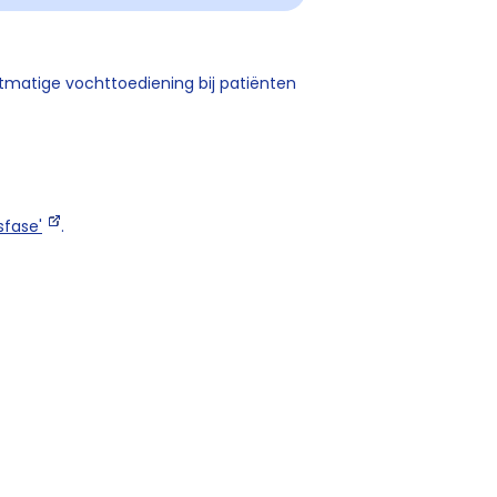
matige vochttoediening bij patiënten
sfase'
.