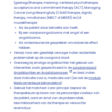
(gedrags)therapie, meaning-centered psychotherapie,
acceptance and commitment therapy (ACT), Managing
Cancer Living Meaningfully (CALM) therapie, dignity
therapy, mindfulness (MBCT of MBSR)) en/of
muziektherapie:
Als de patiënt daar behoefte aan heeft;
Bij een aanpassingsstoornis met angst of een
angststoornis;
Als ondersteunende gesprekken onvoldoende effect
hebben.
Verwijs naar een geestelijk verzorger indien existentiële
problematiek op de voorgrond staat.
Overweeg bij ernstige angstklachten het gebruik van
interventies zoals gespecificeerd in de
zorgstandaard
Angstklachten en Angststoornissen
en bied, indien
daar indicatie voor is, medicatie aan (zie ook de
module
Medicamenteuze behandeling
).
Gebruik het matched-care-principe: bepaal de
therapiekeuze op basis van de persoonlijke voorkeur van
de patiënt, aard en ernst van de problematiek,
beschikbaarheid van de therapie en verwachte
levensduur.