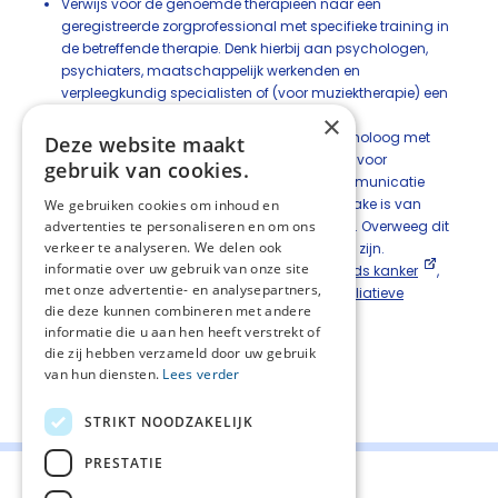
Verwijs voor de genoemde therapieën naar een
geregistreerde zorgprofessional met specifieke training in
de betreffende therapie. Denk hierbij aan psychologen,
psychiaters, maatschappelijk werkenden en
verpleegkundig specialisten of (voor muziektherapie) een
vaktherapeut.
×
Overweeg verwijzing naar een (kinder)psycholoog met
Deze website maakt
expertise op het gebied van palliatieve zorg voor
gebruik van cookies.
systemische gesprekken bij stokkende communicatie
tussen partners of gezinsleden, of als er sprake is van
We gebruiken cookies om inhoud en
verwijdering tussen partners of gezinsleden. Overweeg dit
advertenties te personaliseren en om ons
verkeer te analyseren. We delen ook
vooral ook als er jonge kinderen in het gezin zijn.
informatie over uw gebruik van onze site
Raadpleeg voor een verwijzing de
verwijsgids kanker
,
met onze advertentie- en analysepartners,
het
NVPO-deskundigenbestand
of de
Palliatieve
die deze kunnen combineren met andere
Zorgzoeker
.
informatie die u aan hen heeft verstrekt of
die zij hebben verzameld door uw gebruik
van hun diensten.
Lees verder
Deel deze pagina:
STRIKT NOODZAKELIJK
PRESTATIE