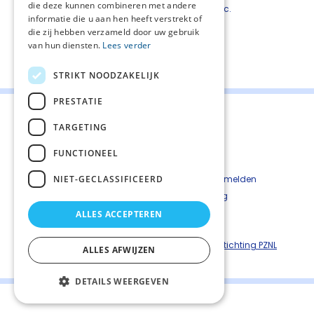
die deze kunnen combineren met andere
mantelzorg ondersteuning, psychologen etc.
informatie die u aan hen heeft verstrekt of
die zij hebben verzameld door uw gebruik
van hun diensten.
Lees verder
Deel deze pagina:
STRIKT NOODZAKELIJK
PRESTATIE
TARGETING
FUNCTIONEEL
Contact
Cookiebeleid
NIET-GECLASSIFICEERD
Kwetsbaarheid melden
Privacyverkaring
Disclaimer
ALLES ACCEPTEREN
Richtlijnen palliatieve zorg is een uitgave van ©
Stichting PZNL
ALLES AFWIJZEN
DETAILS WEERGEVEN
Palliaweb 2019 - Heden