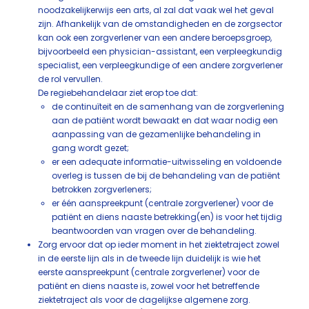
noodzakelijkerwijs een arts, al zal dat vaak wel het geval
zijn. Afhankelijk van de omstandigheden en de zorgsector
kan ook een zorgverlener van een andere beroepsgroep,
bijvoorbeeld een physician-assistant, een verpleegkundig
specialist, een verpleegkundige of een andere zorgverlener
de rol vervullen.
De regiebehandelaar ziet erop toe dat:
de continuïteit en de samenhang van de zorgverlening
aan de patiënt wordt bewaakt en dat waar nodig een
aanpassing van de gezamenlijke behandeling in
gang wordt gezet;
er een adequate informatie-uitwisseling en voldoende
overleg is tussen de bij de behandeling van de patiënt
betrokken zorgverleners;
er één aanspreekpunt (centrale zorgverlener) voor de
patiënt en diens naaste betrekking(en) is voor het tijdig
beantwoorden van vragen over de behandeling.
Zorg ervoor dat op ieder moment in het ziektetraject zowel
in de eerste lijn als in de tweede lijn duidelijk is wie het
eerste aanspreekpunt (centrale zorgverlener) voor de
patiënt en diens naaste is, zowel voor het betreffende
ziektetraject als voor de dagelijkse algemene zorg.