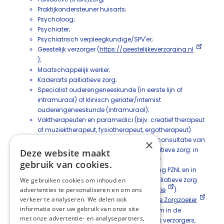
Praktijkondersteuner huisarts;
Psycholoog;
Psychiater;
Psychiatrisch verpleegkundige/SPV'er;
Geestelijk verzorger (
https://geestelijkeverzorging.nl
);
Maatschappelijk werker;
Kaderarts palliatieve zorg;
Specialist ouderengeneeskunde (in eerste lijn of
intramuraal) of klinisch geriater/internist
ouderengeneeskunde (intramuraal);
Vaktherapeuten en paramedici (bijv. creatief therapeut
of muziektherapeut, fysiotherapeut, ergotherapeut).
Overweeg bij moeilijk behandelbare angst consultatie van
×
een multidisciplinair consultatieteam palliatieve zorg: in
Deze website maakt
de eerste en tweede lijn een multidisciplinair
gebruik van cookies.
consultatieteam palliatieve zorg via stichting PZNL en in
een instelling een multidisciplinair team palliatieve zorg
We gebruiken cookies om inhoud en
(
https://palliaweb.nl/zorgpraktijk/consultatie
).
advertenties te personaliseren en om ons
verkeer te analyseren. We delen ook
Maak desgewenst gebruik van de
Palliatieve Zorgzoeker
informatie over uw gebruik van onze site
voor het vinden van professionals werkzaam in de
met onze advertentie- en analysepartners,
palliatieve zorg, zoals bijvoorbeeld geestelijk verzorgers,