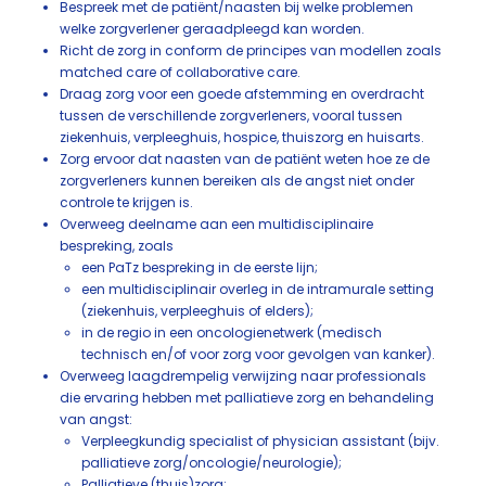
Bespreek met de patiënt/naasten bij welke problemen
welke zorgverlener geraadpleegd kan worden.
Richt de zorg in conform de principes van modellen zoals
matched care of collaborative care.
Draag zorg voor een goede afstemming en overdracht
tussen de verschillende zorgverleners, vooral tussen
ziekenhuis, verpleeghuis, hospice, thuiszorg en huisarts.
Zorg ervoor dat naasten van de patiënt weten hoe ze de
zorgverleners kunnen bereiken als de angst niet onder
controle te krijgen is.
Overweeg deelname aan een multidisciplinaire
bespreking, zoals
een PaTz bespreking in de eerste lijn;
een multidisciplinair overleg in de intramurale setting
(ziekenhuis, verpleeghuis of elders);
in de regio in een oncologienetwerk (medisch
technisch en/of voor zorg voor gevolgen van kanker).
Overweeg laagdrempelig verwijzing naar professionals
die ervaring hebben met palliatieve zorg en behandeling
van angst:
Verpleegkundig specialist of physician assistant (bijv.
palliatieve zorg/oncologie/neurologie);
Palliatieve (thuis)zorg;