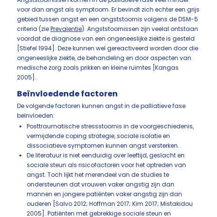
voor dan angst als symptoom. Er bevindt zich echter een grijs
gebied tussen angst en een angststoornis volgens de DSM-5
criteria (zie
Prevalentie
). Angststoornissen zijn veelal ontstaan
voordat de diagnose van een ongeneeslijke ziekte is gesteld
[Stiefel 1994]. Deze kunnen wel gereactiveerd worden door die
ongeneeslijke ziekte, de behandeling en door aspecten van
medische zorg zoals prikken en kleine ruimtes [Kangas
2005].
Beïnvloedende factoren
De volgende factoren kunnen angst in de palliatieve fase
beïnvloeden:
Posttraumatische stressstoornis in de voorgeschiedenis,
vermijdende coping strategie, sociale isolatie en
dissociatieve symptomen kunnen angst versterken.
De literatuur is niet eenduidig over leeftijd, geslacht en
sociale steun als risicofactoren voor het optreden van
angst. Toch lijkt het merendeel van de studies te
ondersteunen dat vrouwen vaker angstig zijn dan
mannen en jongere patiënten vaker angstig zijn dan
ouderen [Salvo 2012; Hoffman 2017; Kim 2017; Mistakidou
2005]. Patiënten met gebrekkige sociale steun en