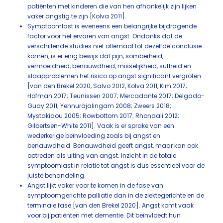
patiënten met kinderen die van hen afhankelijk zijn lijken
vaker angstig te zijn [Kolva 2011].
Symptoomlast is eveneens een belangrijke bijdragende
factor voor het ervaren van angst. Ondanks dat de
verschillende studies niet allemaal tot dezelfde conclusie
komen, is er enig bewijs dat pijn, somberheid,
vermoeidheid, benauwdheid, misselijkheid, sufheid en
slaapproblemen het risico op angst significant vergroten
[van den Brekel 2020, Salvo 2012, Kolva 2011, Kim 2017;
Hofman 2017; Teunissen 2007; Mercadante 2017; Delgado-
Guay 2011; Yennurajalingam 2008; Zweers 2018;
Mystakidou 2005; Rowbottom 2017; Rhondali 2012;
Gilbertsen-White 2011]. Vaak is er sprake van een
wederkerige beïnvloeding zoals bij angst en
benauwdheid. Benauwdheid geeft angst, maar kan ook
optreden als uiting van angst. Inzicht in de totale
symptoomlast in relatie tot angst is dus essentieel voor de
juiste behandeling.
Angst lijkt vaker voor te komen in de fase van
symptoomgerichte palliatie dan in de ziektegerichte en de
terminale fase [van den Brekel 2020]. Angst komt vaak
voor bij patiënten met dementie. Dit beïnvloedt hun