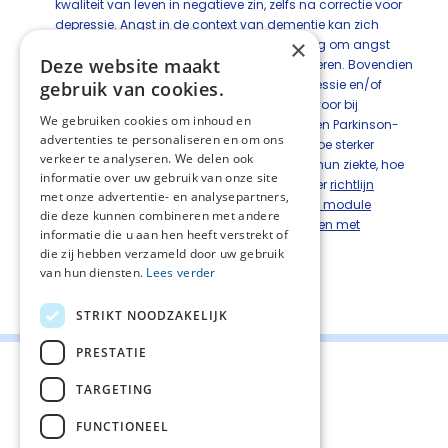
kwaliteit van leven in negatieve zin, zelfs na correctie voor
depressie. Angst in de context van dementie kan zich
×
anders uiten. Daardoor is het niet eenvoudig om angst
Deze website maakt
betrouwbaar te identificeren en te kwantificeren. Bovendien
kan het differentiëren tussen angst en depressie en/of
gebruik van cookies.
dementie ook lastig zijn. Angst komt vaker voor bij
We gebruiken cookies om inhoud en
patiënten met vasculaire, frontotemporale en Parkinson-
advertenties te personaliseren en om ons
dementie dan bij de ziekte van Alzheimer. Hoe sterker
verkeer te analyseren. We delen ook
patiënten met dementie besef hebben van hun ziekte, hoe
informatie over uw gebruik van onze site
groter hun kans op angstklachten. Zie verder
richtlijn
met onze advertentie- en analysepartners,
probleemgedrag bij mensen met dementie, module
die deze kunnen combineren met andere
Behandeling van angstig gedrag bij mensen met
informatie die u aan hen heeft verstrekt of
dementie
.
die zij hebben verzameld door uw gebruik
van hun diensten.
Lees verder
Deel deze pagina:
STRIKT NOODZAKELIJK
PRESTATIE
TARGETING
FUNCTIONEEL
Contact
Cookiebeleid