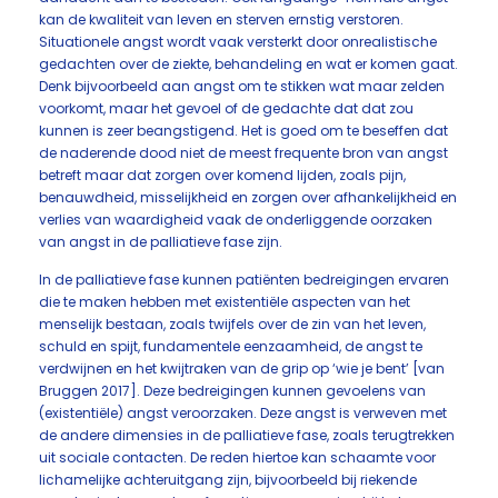
kan de kwaliteit van leven en sterven ernstig verstoren.
Situationele angst wordt vaak versterkt door onrealistische
gedachten over de ziekte, behandeling en wat er komen gaat.
Denk bijvoorbeeld aan angst om te stikken wat maar zelden
voorkomt, maar het gevoel of de gedachte dat dat zou
kunnen is zeer beangstigend. Het is goed om te beseffen dat
de naderende dood niet de meest frequente bron van angst
betreft maar dat zorgen over komend lijden, zoals pijn,
benauwdheid, misselijkheid en zorgen over afhankelijkheid en
verlies van waardigheid vaak de onderliggende oorzaken
van angst in de palliatieve fase zijn.
In de palliatieve fase kunnen patiënten bedreigingen ervaren
die te maken hebben met existentiële aspecten van het
menselijk bestaan, zoals twijfels over de zin van het leven,
schuld en spijt, fundamentele eenzaamheid, de angst te
verdwijnen en het kwijtraken van de grip op ‘wie je bent’ [van
Bruggen 2017]. Deze bedreigingen kunnen gevoelens van
(existentiële) angst veroorzaken. Deze angst is verweven met
de andere dimensies in de palliatieve fase, zoals terugtrekken
uit sociale contacten. De reden hiertoe kan schaamte voor
lichamelijke achteruitgang zijn, bijvoorbeeld bij riekende