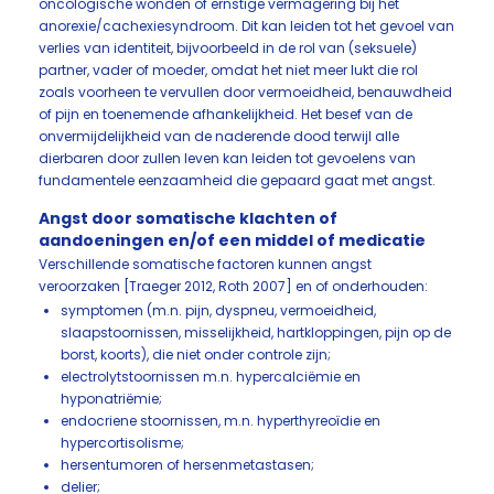
oncologische wonden of ernstige vermagering bij het
anorexie/cachexiesyndroom. Dit kan leiden tot het gevoel van
verlies van identiteit, bijvoorbeeld in de rol van (seksuele)
partner, vader of moeder, omdat het niet meer lukt die rol
zoals voorheen te vervullen door vermoeidheid, benauwdheid
of pijn en toenemende afhankelijkheid. Het besef van de
onvermijdelijkheid van de naderende dood terwijl alle
dierbaren door zullen leven kan leiden tot gevoelens van
fundamentele eenzaamheid die gepaard gaat met angst.
Angst door somatische klachten of
aandoeningen en/of een middel of medicatie
Verschillende somatische factoren kunnen angst
veroorzaken [Traeger 2012, Roth 2007] en of onderhouden:
symptomen (m.n. pijn, dyspneu, vermoeidheid,
slaapstoornissen, misselijkheid, hartkloppingen, pijn op de
borst, koorts), die niet onder controle zijn;
electrolytstoornissen m.n. hypercalciëmie en
hyponatriëmie;
endocriene stoornissen, m.n. hyperthyreoïdie en
hypercortisolisme;
hersentumoren of hersenmetastasen;
delier;