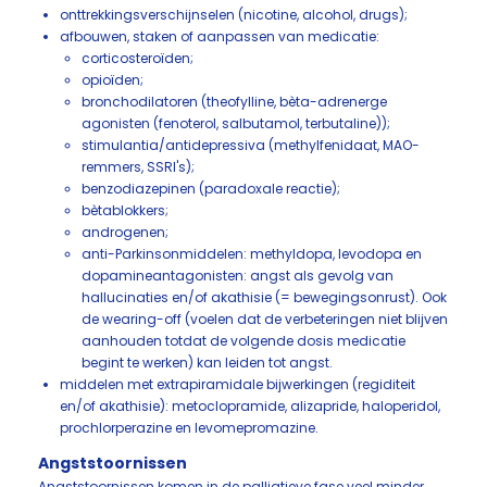
onttrekkingsverschijnselen (nicotine, alcohol, drugs);
afbouwen, staken of aanpassen van medicatie:
corticosteroïden;
opioïden;
bronchodilatoren (theofylline, bèta-adrenerge
agonisten (fenoterol, salbutamol, terbutaline));
stimulantia/antidepressiva (methylfenidaat, MAO-
remmers, SSRI's);
benzodiazepinen (paradoxale reactie);
bètablokkers;
androgenen;
anti-Parkinsonmiddelen: methyldopa, levodopa en
dopamineantagonisten: angst als gevolg van
hallucinaties en/of akathisie (= bewegingsonrust). Ook
de wearing-off (voelen dat de verbeteringen niet blijven
aanhouden totdat de volgende dosis medicatie
begint te werken) kan leiden tot angst.
middelen met extrapiramidale bijwerkingen (regiditeit
en/of akathisie): metoclopramide, alizapride, haloperidol,
prochlorperazine en levomepromazine.
Angststoornissen
Angststoornissen komen in de palliatieve fase veel minder