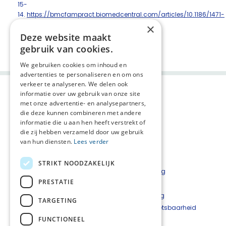
15-
14.
https://bmcfampract.biomedcentral.com/articles/10.1186/1471-
2296-15-14
×
Deze website maakt
Deel deze pagina:
gebruik van cookies.
We gebruiken cookies om inhoud en
advertenties te personaliseren en om ons
verkeer te analyseren. We delen ook
informatie over uw gebruik van onze site
met onze advertentie- en analysepartners,
die deze kunnen combineren met andere
informatie die u aan hen heeft verstrekt of
die zij hebben verzameld door uw gebruik
van hun diensten.
Lees verder
Agenda
AVG
STRIKT NOODZAKELIJK
Nieuwsflits
Privacyverklaring
PRESTATIE
Contact
Disclaimer
PaTz Ambassadeurs
Cookieverklaring
TARGETING
Beveiligingskwetsbaarheid
FUNCTIONEEL
melden