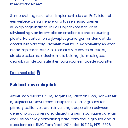
meerwaarde heeft.
Samenvatting resultaten: Implementatie van PaTz leidt tot
een verbeterde samenwerking tussen huisartsen en
wijkverpleegkundigen. In PaTz bijeenkomsten vindt
uitwisseling van informatie en emotionele ondersteuning
plaats. Huisartsen en wijkverpleegkundigen vinden dat de
continuïteit van zorg verbetert met PaTz. Aanbevelingen voor
brede implementatie zijn: kom elke 6-8 weken bij elkaar,
stabiele opkomst / deelname is belangrijk, maak goed
gebruik van de consulent en zorg voor een goede voorzitter.
Factsheet pilot
Publicatie over de pilot:
Artikel :Van der Plas AGM, Hagens M, Pasman HRW, Schweitzer
B, Duijsters M, Onwuteaka-Philipsen BD. PaTz groups for
primary palliative care: reinventing cooperation between
general practitioners and district nurses in palliative care: an
evaluation study combining data from focus groups and a
questionnaire. BMC Fam Pract, 2014. doi: 10.1186/1471-2296-