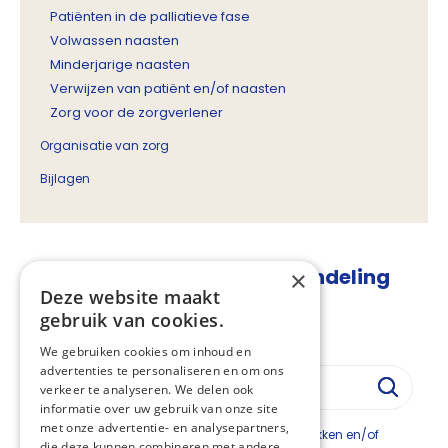
Patiënten in de palliatieve fase
Volwassen naasten
Minderjarige naasten
Verwijzen van patiënt en/of naasten
Zorg voor de zorgverlener
Organisatie van zorg
Bijlagen
Rouwbegeleiding en -behandeling
×
Deze website maakt
Vastgesteld:
10-10-2022
gebruik van cookies.
Regiehouder:
VGVZ
We gebruiken cookies om inhoud en
advertenties te personaliseren en om ons
verkeer te analyseren. We delen ook
informatie over uw gebruik van onze site
met onze advertentie- en analysepartners,
Dit hoofdstuk is onderverdeeld in subhoofdstukken en/of
die deze kunnen combineren met andere