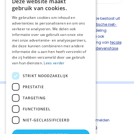
Deze website maakt
gebruik van cookies.
Inleiding
We gebruiken cookies om inhoud en
De behandeling van symptomatische obstipatie bestaat uit
advertenties te personaliseren en om ons
behandeling van de oorzaak
en/of
symptomatische niet-
verkeer te analyseren. We delen ook
medicamenteuze
en medicamenteuze behandeling
informatie over uw gebruik van onze site
(
laxantia
) en bij opioïdgeïnduceerde obstipatie ook
met onze advertentie- en analysepartners,
opioïdantagonisten
. Daarna komen behandeling van
fecale
die deze kunnen combineren met andere
impactie
en behandeling van
obstipatie in de stervensfase
informatie die u aan hen heeft verstrekt of
aan de orde.
die zij hebben verzameld door uw gebruik
van hun diensten.
Lees verder
Deel deze pagina:
STRIKT NOODZAKELIJK
PRESTATIE
TARGETING
FUNCTIONEEL
Contact
Cookiebeleid
NIET-GECLASSIFICEERD
Kwetsbaarheid melden
Privacyverkaring