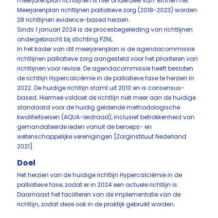
meerjarenplan richtlijnen is hier onderdeel van. Binnen het
Meerjarenplan richtlijnen palliatieve zorg (2018-2023) worden
28 richtlijnen evidence-based herzien.
Sinds 1 januari 2024 is de procesbegeleiding van richtlijnen
ondergebracht bij stichting PZNL.
In het kader van dit meerjarenplan is de agendacommissie
richtlijnen palliatieve zorg aangesteld voor het prioriteren van
richtlijnen voor revisie. De agendacommissie heeft besloten
de richtlijn Hypercalciëmie in de palliatieve fase te herzien in
2022. De huidige richtlijn stamt uit 2010 en is consensus-
based. Hiermee voldoet de richtlijn niet meer aan de huidige
standaard voor de huidig geldende methodologische
kwaliteitseisen (AQUA-leidraad), inclusief betrokkenheid van
gemandateerde leden vanuit de beroeps- en
wetenschappelijke verenigingen [Zorginstituut Nederland
2021].
Doel
Het herzien van de huidige richtlijn Hypercalciëmie in de
palliatieve fase, zodat er in 2024 een actuele richtlijn is.
Daarnaast het faciliteren van de implementatie van de
richtlijn, zodat deze ook in de praktijk gebruikt worden.