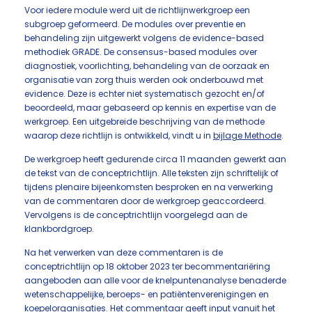
Voor iedere module werd uit de richtlijnwerkgroep een
subgroep geformeerd. De modules over preventie en
behandeling zijn uitgewerkt volgens de evidence-based
methodiek GRADE. De consensus-based modules over
diagnostiek, voorlichting, behandeling van de oorzaak en
organisatie van zorg thuis werden ook onderbouwd met
evidence. Deze is echter niet systematisch gezocht en/of
beoordeeld, maar gebaseerd op kennis en expertise van de
werkgroep. Een uitgebreide beschrijving van de methode
waarop deze richtlijn is ontwikkeld, vindt u in
bijlage Methode
.
De werkgroep heeft gedurende circa 11 maanden gewerkt aan
de tekst van de conceptrichtlijn. Alle teksten zijn schriftelijk of
tijdens plenaire bijeenkomsten besproken en na verwerking
van de commentaren door de werkgroep geaccordeerd.
Vervolgens is de conceptrichtlijn voorgelegd aan de
klankbordgroep.
Na het verwerken van deze commentaren is de
conceptrichtlijn op 18 oktober 2023 ter becommentariëring
aangeboden aan alle voor de knelpuntenanalyse benaderde
wetenschappelijke, beroeps- en patiëntenverenigingen en
koepelorganisaties. Het commentaar geeft input vanuit het