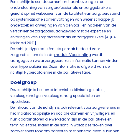
Een richtlijn is een document met aanbevelingen ter
ondersteuning van zorgprofessionals en zorggebruikers,
gericht op het verbeteren van de kwaliteit van zorg, berustend
op systematische samenvattingen van wetenschappelijk
onderzoek en afwegingen van de voor- en nadelen van de
verschillende zorgopties, aangevuld met de expertise en
ervaringen van zorgprofessionals en zorggebruikers [AQUA-
leidraad 2021].
De richtlijn Hypercalciëmie is primair bedoeld voor
zorgprofessionals. In de
module Voorlichting
wordt
aangegeven waar zorggebruikers informatie kunnen vinden
over hypercalciëmie. Deze informatie is afgeleid van de
richtlijn Hypercalciëmie in de palliatieve fase.
Doelgroep
Deze richtlijn is bestemd internisten, klinisch geriaters,
verpleegkundigen, verpleegkundig specialisten en
apothekers.
De inhoud van de richtlijn is ook relevant voor zorgverleners in
het maatschappelijke en sociale domein en vrijwilligers en
hun coördinatoren die werkzaam zijn in de palliatieve en
terminale fase. Indien in de richtlijn wordt gesproken over
zorgverleners rondom patiënten met hypercalciëmie, kunnen