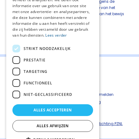
Voor de evidence-based modules volgt vervolgens de
informatie over uw gebruik van onze site
literatuurbespreking. Hierin worden de methode van het
met onze advertentie- en analysepartners,
literatuuronderzoek, de resultaten, de kwaliteit van het bewijs
die deze kunnen combineren met andere
en de conclusies weergegeven.
informatie die u aan hen heeft verstrekt of
Elke module eindigt met de overwegingen.
die zij hebben verzameld door uw gebruik
van hun diensten.
Lees verder
Deel deze pagina:
STRIKT NOODZAKELIJK
PRESTATIE
TARGETING
FUNCTIONEEL
Contact
Cookiebeleid
NIET-GECLASSIFICEERD
Kwetsbaarheid melden
Privacyverkaring
Disclaimer
ALLES ACCEPTEREN
Richtlijnen palliatieve zorg is een uitgave van ©
Stichting PZNL
ALLES AFWIJZEN