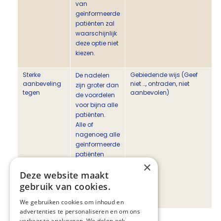
van
geïnformeerde
patiënten zal
waarschijnlijk
deze optie niet
kiezen.
Sterke
Gebiedende wijs (Geef
De nadelen
aanbeveling
niet …, ontraden, niet
zijn groter dan
tegen
aanbevolen)
de voordelen
voor bijna alle
patiënten.
Alle of
nagenoeg alle
geïnformeerde
patiënten
×
zullen
Deze website maakt
waarschijnlijk
deze optie niet
gebruik van cookies.
kiezen.
We gebruiken cookies om inhoud en
advertenties te personaliseren en om ons
verkeer te analyseren. We delen ook