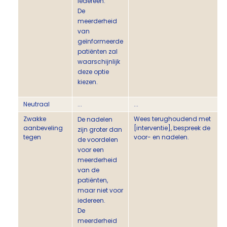
iedereen.
De
meerderheid
van
geïnformeerde
patiënten zal
waarschijnlijk
deze optie
kiezen.
Neutraal
...
...
Zwakke
Wees terughoudend met
De nadelen
aanbeveling
[interventie], bespreek de
zijn groter dan
tegen
voor- en nadelen.
de voordelen
voor een
meerderheid
van de
patiënten,
maar niet voor
iedereen.
De
meerderheid