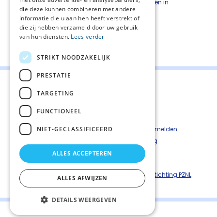
met zoledroninezuur (zoals beschreven in
die deze kunnen combineren met andere
bovenstaande aanbeveling).
informatie die u aan hen heeft verstrekt of
die zij hebben verzameld door uw gebruik
van hun diensten.
Lees verder
Deel deze pagina:
STRIKT NOODZAKELIJK
PRESTATIE
TARGETING
FUNCTIONEEL
Contact
Cookiebeleid
NIET-GECLASSIFICEERD
Kwetsbaarheid melden
Privacyverkaring
Disclaimer
ALLES ACCEPTEREN
Richtlijnen palliatieve zorg is een uitgave van ©
Stichting PZNL
ALLES AFWIJZEN
DETAILS WEERGEVEN
Palliaweb 2019 - Heden