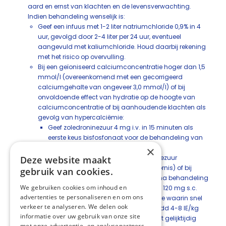
aard en ernst van klachten en de levensverwachting.
Indien behandeling wenselijk is:
Geef een infuus met 1-2 liter natriumchloride 0,9% in 4
uur, gevolgd door 2-4 liter per 24 uur, eventueel
aangevuld met kaliumchloride. Houd daarbij rekening
met het risico op overvulling.
Bij een geïoniseerd calciumconcentratie hoger dan 1,5
mmol/l (overeenkomend met een gecorrigeerd
calciumgehalte van ongeveer 3,0 mmol/l) of bij
onvoldoende effect van hydratie op de hoogte van
calciumconcentratie of bij aanhoudende klachten als
gevolg van hypercalciëmie:
Geef zoledroninezuur 4 mg i.v. in 15 minuten als
eerste keus bisfosfonaat voor de behandeling van
maligne hypercalciëmie.
×
Bij contra-indicaties voor zoledroninezuur
Deze website maakt
(bijvoorbeeld ernstige nierfunctiestoornis) of bij
gebruik van cookies.
refractaire maligne hypercalciëmie na behandeling
We gebruiken cookies om inhoud en
met bisfosfonaten: geef denosumab 120 mg s.c.
advertenties te personaliseren en om ons
Bij levensbedreigende hypercalciëmie waarin snel
verkeer te analyseren. We delen ook
effect gewenst is: geef calcitonine (2dd 4-8 IE/kg
informatie over uw gebruik van onze site
s.c. of 8-16 IE/kg/24 uur s.c./i.v.). Start gelijktijdig
met onze advertentie- en analysepartners,