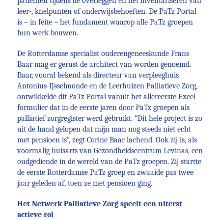
patiënten tijdens de overleggen en het inventariseren van
leer-, knelpunten of onderwijsbehoeften. De PaTz Portal
is – in feite – het fundament waarop alle PaTz groepen
hun werk bouwen.
De Rotterdamse specialist ouderengeneeskunde Frans
Baar mag er gerust de architect van worden genoemd.
Baar, vooral bekend als directeur van verpleeghuis
Antonius-IJsselmonde en de Leerhuizen Palliatieve Zorg,
ontwikkelde dit PaTz Portal vanuit het allereerste Excel-
formulier dat in de eerste jaren door PaTz groepen als
palliatief zorgregister werd gebruikt. “Dit hele project is zo
uit de hand gelopen dat mijn man nog steeds niet echt
met pensioen is”, zegt Corine Baar lachend. Ook zij is, als
voormalig huisarts van Gezondheidscentrum Levinas, een
oudgediende in de wereld van de PaTz groepen. Zij startte
de eerste Rotterdamse PaTz groep en zwaaide pas twee
jaar geleden af, toen ze met pensioen ging.
Het Netwerk Palliatieve Zorg speelt een uiterst
actieve rol