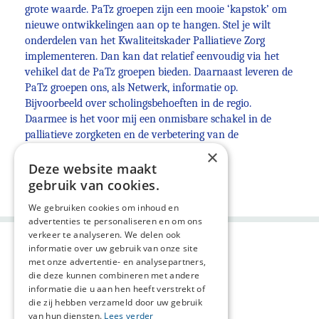
grote waarde. PaTz groepen zijn een mooie ‘kapstok’ om
nieuwe ontwikkelingen aan op te hangen. Stel je wilt
onderdelen van het Kwaliteitskader Palliatieve Zorg
implementeren. Dan kan dat relatief eenvoudig via het
vehikel dat de PaTz groepen bieden. Daarnaast leveren de
PaTz groepen ons, als Netwerk, informatie op.
Bijvoorbeeld over scholingsbehoeften in de regio.
Daarmee is het voor mij een onmisbare schakel in de
palliatieve zorgketen en de verbetering van de
multidisciplinaire samenwerking."
×
Deze website maakt
Deel deze pagina:
gebruik van cookies.
We gebruiken cookies om inhoud en
advertenties te personaliseren en om ons
verkeer te analyseren. We delen ook
informatie over uw gebruik van onze site
met onze advertentie- en analysepartners,
die deze kunnen combineren met andere
informatie die u aan hen heeft verstrekt of
die zij hebben verzameld door uw gebruik
van hun diensten.
Lees verder