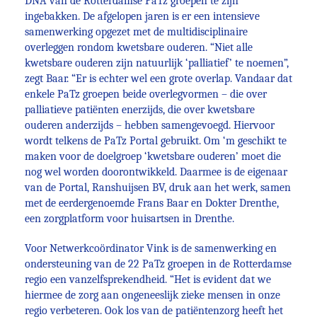
DNA van de Rotterdamse PaTz groepen te zijn
ingebakken. De afgelopen jaren is er een intensieve
samenwerking opgezet met de multidisciplinaire
overleggen rondom kwetsbare ouderen. “Niet alle
kwetsbare ouderen zijn natuurlijk ‘palliatief’ te noemen”,
zegt Baar. “Er is echter wel een grote overlap. Vandaar dat
enkele PaTz groepen beide overlegvormen – die over
palliatieve patiënten enerzijds, die over kwetsbare
ouderen anderzijds – hebben samengevoegd. Hiervoor
wordt telkens de PaTz Portal gebruikt. Om ‘m geschikt te
maken voor de doelgroep ‘kwetsbare ouderen’ moet die
nog wel worden doorontwikkeld. Daarmee is de eigenaar
van de Portal, Ranshuijsen BV, druk aan het werk, samen
met de eerdergenoemde Frans Baar en Dokter Drenthe,
een zorgplatform voor huisartsen in Drenthe.
Voor Netwerkcoördinator Vink is de samenwerking en
ondersteuning van de 22 PaTz groepen in de Rotterdamse
regio een vanzelfsprekendheid. “Het is evident dat we
hiermee de zorg aan ongeneeslijk zieke mensen in onze
regio verbeteren. Ook los van de patiëntenzorg heeft het