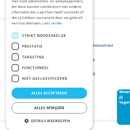
met onze advertentie- en analysepartners,
Deel deze pagina:
die deze kunnen combineren met andere
informatie die u aan hen heeft verstrekt of
die zij hebben verzameld door uw gebruik
van hun diensten.
Lees verder
STRIKT NOODZAKELIJK
Contact
Beveiligingskwetsbaarheid
PRESTATIE
melden
TARGETING
Cookieverklaring
Disclaimer
FUNCTIONEEL
Privacyverklaring
NIET-GECLASSIFICEERD
Waar
ALLES ACCEPTEREN
Volg ons
jij
tege
ALLES AFWIJZEN
DETAILS WEERGEVEN
Palliaweb 2019 - Heden