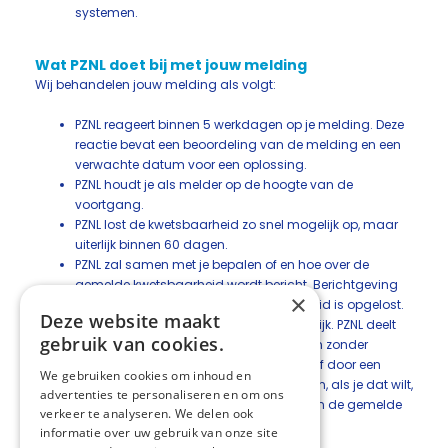
systemen.
Wat PZNL doet bij met jouw melding
Wij behandelen jouw melding als volgt:
PZNL reageert binnen 5 werkdagen op je melding. Deze
reactie bevat een beoordeling van de melding en een
verwachte datum voor een oplossing.
PZNL houdt je als melder op de hoogte van de
voortgang.
PZNL lost de kwetsbaarheid zo snel mogelijk op, maar
uiterlijk binnen 60 dagen.
PZNL zal samen met je bepalen of en hoe over de
gemelde kwetsbaarheid wordt bericht. Berichtgeving
×
vindt pas plaats nadat de kwetsbaarheid is opgelost.
Deze website maakt
PZNL behandelt jouw melding vertrouwelijk. PZNL deelt
gebruik van cookies.
je persoonlijke gegevens niet met derden zonder
je toestemming, bhalve als dit wettelijk of door een
We gebruiken cookies om inhoud en
rechterlijke uitspraak verplicht is. PZNL kan, als je dat wilt,
advertenties te personaliseren en om ons
je naam vermelden als de ontdekker van de gemelde
verkeer te analyseren. We delen ook
kwetsbaarheid.
informatie over uw gebruik van onze site