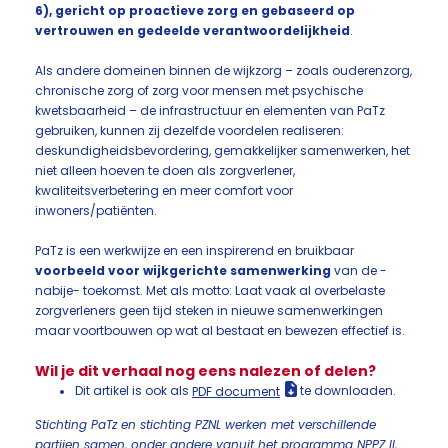
6), gericht op proactieve zorg en gebaseerd op
vertrouwen en gedeelde verantwoordelijkheid
.
Als andere domeinen binnen de wijkzorg – zoals ouderenzorg,
chronische zorg of zorg voor mensen met psychische
kwetsbaarheid – de infrastructuur en elementen van PaTz
gebruiken, kunnen zij dezelfde voordelen realiseren:
deskundigheidsbevordering, gemakkelijker samenwerken, het
niet alleen hoeven te doen als zorgverlener,
kwaliteitsverbetering en meer comfort voor
inwoners/patiënten.
PaTz is een werkwijze en een inspirerend en bruikbaar
voorbeeld voor wijkgerichte samenwerking
van de -
nabije- toekomst. Met als motto: Laat vaak al overbelaste
zorgverleners geen tijd steken in nieuwe samenwerkingen
maar voortbouwen op wat al bestaat en bewezen effectief is.
Wil je dit verhaal nog eens nalezen of delen?
Dit artikel is ook als
PDF document
te downloaden.
Stichting PaTz en stichting PZNL werken met verschillende
partijen samen, onder andere vanuit het programma NPPZ II,