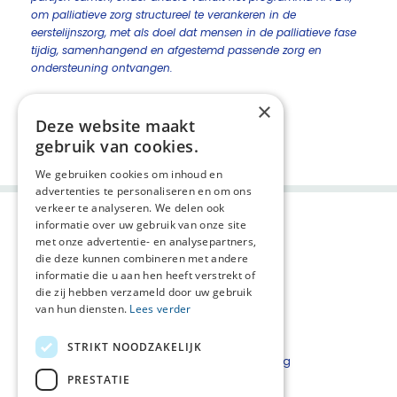
om palliatieve zorg structureel te verankeren in de
eerstelijnszorg, met als doel dat mensen in de palliatieve fase
tijdig, samenhangend en afgestemd passende zorg en
ondersteuning ontvangen.
×
Deze website maakt
Deel deze pagina:
gebruik van cookies.
We gebruiken cookies om inhoud en
advertenties te personaliseren en om ons
verkeer te analyseren. We delen ook
informatie over uw gebruik van onze site
met onze advertentie- en analysepartners,
die deze kunnen combineren met andere
informatie die u aan hen heeft verstrekt of
die zij hebben verzameld door uw gebruik
van hun diensten.
Lees verder
Agenda
AVG
STRIKT NOODZAKELIJK
Nieuwsflits
Privacyverklaring
PRESTATIE
Contact
Disclaimer