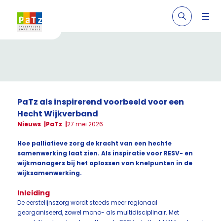
PaTz als inspirerend voorbeeld voor een
Hecht Wijkverband
Nieuws
PaTz
27 mei 2026
Hoe palliatieve zorg de kracht van een hechte
samenwerking laat zien. Als inspiratie voor RESV- en
wijkmanagers bij het oplossen van knelpunten in de
wijksamenwerking.
Inleiding
De eerstelijnszorg wordt steeds meer regionaal
georganiseerd, zowel mono- als multidisciplinair. Met