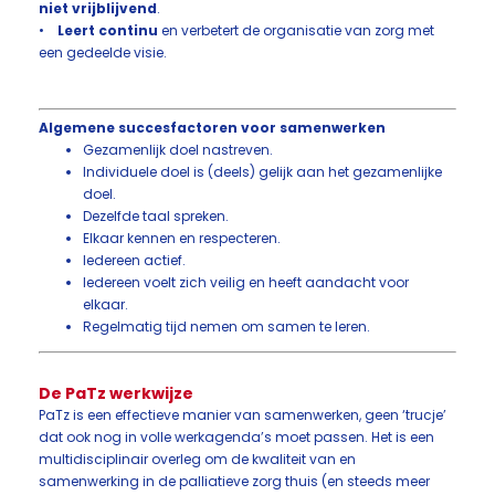
niet vrijblijvend
.
•
Leert continu
en verbetert de organisatie van zorg met
een gedeelde visie.
Algemene succesfactoren voor samenwerken
Gezamenlijk doel nastreven.
Individuele doel is (deels) gelijk aan het gezamenlijke
doel.
Dezelfde taal spreken.
Elkaar kennen en respecteren.
Iedereen actief.
Iedereen voelt zich veilig en heeft aandacht voor
elkaar.
Regelmatig tijd nemen om samen te leren.
De PaTz werkwijze
PaTz is een effectieve manier van samenwerken, geen ‘trucje’
dat ook nog in volle werkagenda’s moet passen. Het is een
multidisciplinair overleg om de kwaliteit van en
samenwerking in de palliatieve zorg thuis (en steeds meer