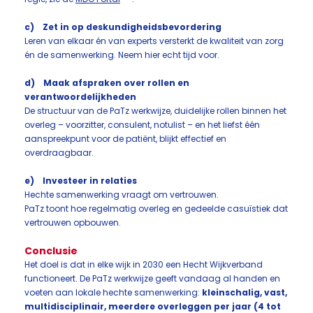
c) Zet in op deskundigheidsbevordering
Leren van elkaar én van experts versterkt de kwaliteit van zorg
én de samenwerking. Neem hier echt tijd voor.
d) Maak afspraken over rollen en
verantwoordelijkheden
De structuur van de PaTz werkwijze, duidelijke rollen binnen het
overleg – voorzitter, consulent, notulist – en het liefst één
aanspreekpunt voor de patiënt, blijkt effectief en
overdraagbaar.
e) Investeer in relaties
Hechte samenwerking vraagt om vertrouwen.
PaTz toont hoe regelmatig overleg en gedeelde casuïstiek dat
vertrouwen opbouwen.
Conclusie
Het doel is dat in elke wijk in 2030 een Hecht Wijkverband
functioneert. De PaTz werkwijze geeft vandaag al handen en
voeten aan lokale hechte samenwerking:
kleinschalig, vast,
multidisciplinair, meerdere overleggen per jaar (4 tot