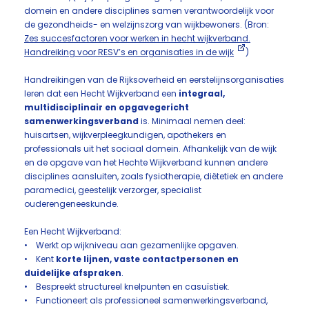
domein en andere disciplines samen verantwoordelijk voor
de gezondheids- en welzijnszorg van wijkbewoners. (Bron:
Zes succesfactoren voor werken in hecht wijkverband.
Handreiking voor RESV’s en organisaties in de wijk
)
Handreikingen van de Rijksoverheid en eerstelijnsorganisaties
leren dat een Hecht Wijkverband een
integraal,
multidisciplinair en opgavegericht
samenwerkingsverband
is. Minimaal nemen deel:
huisartsen, wijkverpleegkundigen, apothekers en
professionals uit het sociaal domein. Afhankelijk van de wijk
en de opgave van het Hechte Wijkverband kunnen andere
disciplines aansluiten, zoals fysiotherapie, diëtetiek en andere
paramedici, geestelijk verzorger, specialist
ouderengeneeskunde.
Een Hecht Wijkverband:
• Werkt op wijkniveau aan gezamenlijke opgaven.
• Kent
korte lijnen, vaste contactpersonen en
duidelijke afspraken
.
• Bespreekt structureel knelpunten en casuïstiek.
• Functioneert als professioneel samenwerkingsverband,