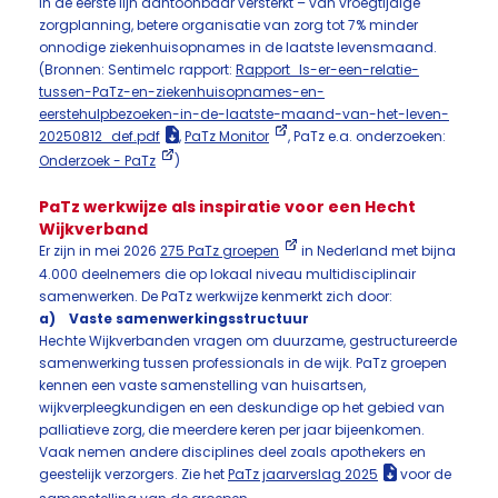
in de eerste lijn aantoonbaar versterkt – van vroegtijdige
zorgplanning, betere organisatie van zorg tot 7% minder
onnodige ziekenhuisopnames in de laatste levensmaand.
(Bronnen: Sentimelc rapport:
Rapport_Is-er-een-relatie-
tussen-PaTz-en-ziekenhuisopnames-en-
eerstehulpbezoeken-in-de-laatste-maand-van-het-leven-
20250812_def.pdf
,
PaTz Monitor
, PaTz e.a. onderzoeken:
Onderzoek - PaTz
)
PaTz werkwijze als inspiratie voor een Hecht
Wijkverband
Er zijn in mei 2026
275 PaTz groepen
in Nederland met bijna
4.000 deelnemers die op lokaal niveau multidisciplinair
samenwerken. De PaTz werkwijze kenmerkt zich door:
a) Vaste samenwerkingsstructuur
Hechte Wijkverbanden vragen om duurzame, gestructureerde
samenwerking tussen professionals in de wijk. PaTz groepen
kennen een vaste samenstelling van huisartsen,
wijkverpleegkundigen en een deskundige op het gebied van
palliatieve zorg, die meerdere keren per jaar bijeenkomen.
Vaak nemen andere disciplines deel zoals apothekers en
geestelijk verzorgers. Zie het
PaTz jaarverslag 2025
voor de