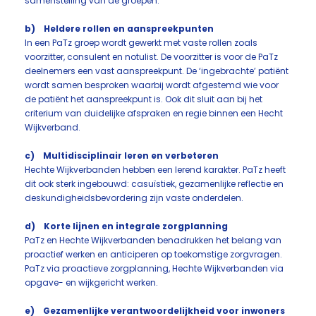
samenstelling van de groepen.
b) Heldere rollen en aanspreekpunten
In een PaTz groep wordt gewerkt met vaste rollen zoals
voorzitter, consulent en notulist. De voorzitter is voor de PaTz
deelnemers een vast aanspreekpunt. De ‘ingebrachte’ patiënt
wordt samen besproken waarbij wordt afgestemd wie voor
de patiënt het aanspreekpunt is. Ook dit sluit aan bij het
criterium van duidelijke afspraken en regie binnen een Hecht
Wijkverband.
c) Multidisciplinair leren en verbeteren
Hechte Wijkverbanden hebben een lerend karakter. PaTz heeft
dit ook sterk ingebouwd: casuïstiek, gezamenlijke reflectie en
deskundigheidsbevordering zijn vaste onderdelen.
d) Korte lijnen en integrale zorgplanning
PaTz en Hechte Wijkverbanden benadrukken het belang van
proactief werken en anticiperen op toekomstige zorgvragen.
PaTz via proactieve zorgplanning, Hechte Wijkverbanden via
opgave- en wijkgericht werken.
e) Gezamenlijke verantwoordelijkheid voor inwoners