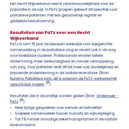
Een Hecht Wijkverband neemt verantwoordelijkheid voor de
populatie in de wijk. In PaTz groepen gebeurt dit specifiek voor
palliatieve patiënten met een gezamenlijk register en
gedeelde besluitvorming.
Resultaten van PaTz voor een Hecht
Wijkverband
PaTz is ruim 15 jaar de bewezen werkwijze voor wijkgerichte
samenwerking in de palliatieve zorg en recent ook in de zorg
voor kwetsbare ouderen. Professionals ervaren betere
afstemming, meer deskundigheid en minder versnippering
van zorg. Voor patiënten leidt dit tot meer rust, duidelijkheid en
passende ondersteuning in de laatste levensfase. (Bron:
Nursing: Palliatieve zorg: dit is waarom de PaTz-werkwijze het
verschil kan maken
)
Resultaten die in de praktijk worden gezien (Bron:
Onderzoek -
PaTz
):
• Meer tijdige gesprekken over wensen en behoeften.
• Soepeler samenwerken tussen huisarts en wijkverpleging.
• Tot 7% minder onnodige ziekenhuisopnamen in de laatste
levensmaand.