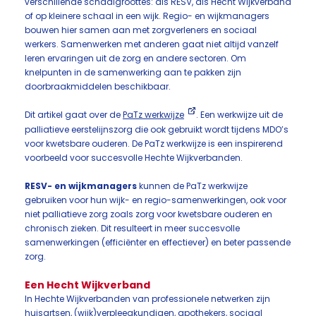
verschillende schaalgroottes: als RESV, als Hecht Wijkverband
of op kleinere schaal in een wijk. Regio- en wijkmanagers
bouwen hier samen aan met zorgverleners en sociaal
werkers. Samenwerken met anderen gaat niet altijd vanzelf
leren ervaringen uit de zorg en andere sectoren. Om
knelpunten in de samenwerking aan te pakken zijn
doorbraakmiddelen beschikbaar.
Dit artikel gaat over de
PaTz werkwijze
. Een werkwijze uit de
palliatieve eerstelijnszorg die ook gebruikt wordt tijdens MDO’s
voor kwetsbare ouderen. De PaTz werkwijze is een inspirerend
voorbeeld voor succesvolle Hechte Wijkverbanden.
RESV- en wijkmanagers
kunnen de PaTz werkwijze
gebruiken voor hun wijk- en regio-samenwerkingen, ook voor
niet palliatieve zorg zoals zorg voor kwetsbare ouderen en
chronisch zieken. Dit resulteert in meer succesvolle
samenwerkingen (efficiënter en effectiever) en beter passende
zorg.
Een Hecht Wijkverband
In Hechte Wijkverbanden van professionele netwerken zijn
huisartsen, (wijk)verpleegkundigen, apothekers, sociaal