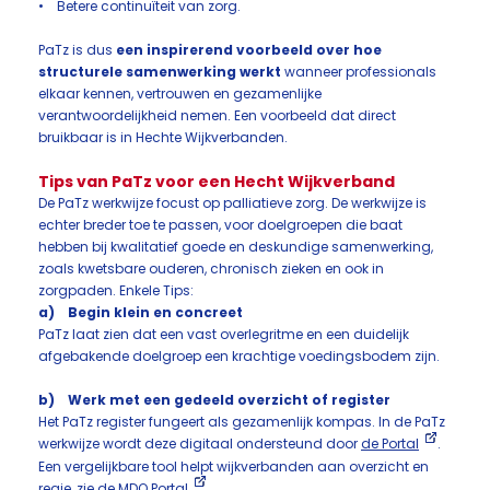
• Betere continuïteit van zorg.
PaTz is dus
een inspirerend voorbeeld over hoe
structurele samenwerking werkt
wanneer professionals
elkaar kennen, vertrouwen en gezamenlijke
verantwoordelijkheid nemen. Een voorbeeld dat direct
bruikbaar is in Hechte Wijkverbanden.
Tips van PaTz voor een Hecht Wijkverband
De PaTz werkwijze focust op palliatieve zorg. De werkwijze is
echter breder toe te passen, voor doelgroepen die baat
hebben bij kwalitatief goede en deskundige samenwerking,
zoals kwetsbare ouderen, chronisch zieken en ook in
zorgpaden. Enkele Tips:
a) Begin klein en concreet
PaTz laat zien dat een vast overlegritme en een duidelijk
afgebakende doelgroep een krachtige voedingsbodem zijn.
b) Werk met een gedeeld overzicht of register
Het PaTz register fungeert als gezamenlijk kompas. In de PaTz
werkwijze wordt deze digitaal ondersteund door
de Portal
.
Een vergelijkbare tool helpt wijkverbanden aan overzicht en
regie, zie de
MDO Portal
.