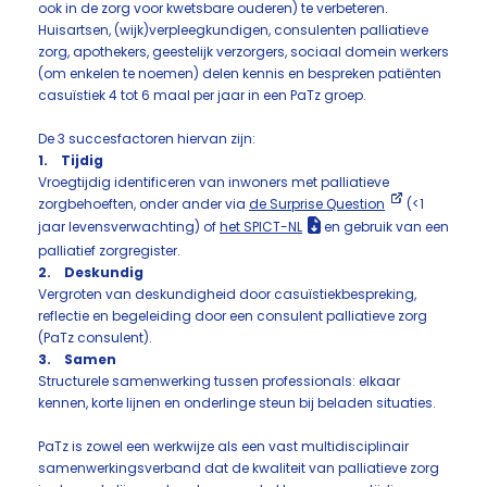
ook in de zorg voor kwetsbare ouderen) te verbeteren.
Huisartsen, (wijk)verpleegkundigen, consulenten palliatieve
zorg, apothekers, geestelijk verzorgers, sociaal domein werkers
(om enkelen te noemen) delen kennis en bespreken patiënten
casuïstiek 4 tot 6 maal per jaar in een PaTz groep.
De 3 succesfactoren hiervan zijn:
1. Tijdig
Vroegtijdig identificeren van inwoners met palliatieve
zorgbehoeften, onder ander via
de Surprise Question
(<1
jaar levensverwachting) of
het SPICT-NL
en gebruik van een
palliatief zorgregister.
2. Deskundig
Vergroten van deskundigheid door casuïstiekbespreking,
reflectie en begeleiding door een consulent palliatieve zorg
(PaTz consulent).
3. Samen
Structurele samenwerking tussen professionals: elkaar
kennen, korte lijnen en onderlinge steun bij beladen situaties.
PaTz is zowel een werkwijze als een vast multidisciplinair
samenwerkingsverband dat de kwaliteit van palliatieve zorg