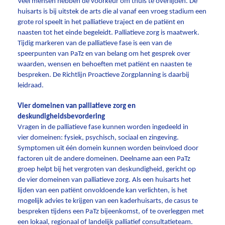
Veel mensen hebben de voorkeur om thuis te overlijden. De
huisarts is bij uitstek de arts die al vanaf een vroeg stadium een
grote rol speelt in het palliatieve traject en de patiënt en
naasten tot het einde begeleidt. Palliatieve zorg is maatwerk.
Tijdig markeren van de palliatieve fase is een van de
speerpunten van PaTz en van belang om het gesprek over
waarden, wensen en behoeften met patiënt en naasten te
bespreken. De Richtlijn Proactieve Zorgplanning is daarbij
leidraad.
Vier domeinen van palliatieve zorg en
deskundigheidsbevordering
Vragen in de palliatieve fase kunnen worden ingedeeld in
vier domeinen: fysiek, psychisch, sociaal en zingeving.
Symptomen uit één domein kunnen worden beïnvloed door
factoren uit de andere domeinen. Deelname aan een PaTz
groep helpt bij het vergroten van deskundigheid, gericht op
de vier domeinen van palliatieve zorg. Als een huisarts het
lijden van een patiënt onvoldoende kan verlichten, is het
mogelijk advies te krijgen van een kaderhuisarts, de casus te
bespreken tijdens een PaTz bijeenkomst, of te overleggen met
een lokaal, regionaal of landelijk palliatief consultatieteam.