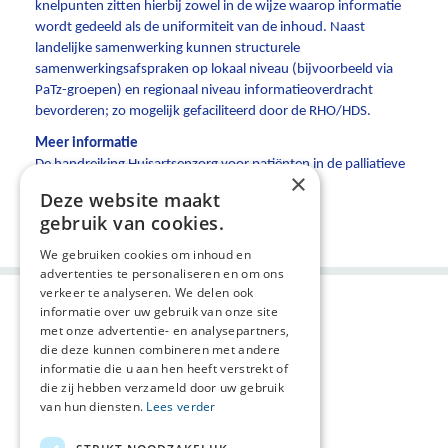
knelpunten zitten hierbij zowel in de wijze waarop informatie
wordt gedeeld als de uniformiteit van de inhoud. Naast
landelijke samenwerking kunnen structurele
samenwerkingsafspraken op lokaal niveau (bijvoorbeeld via
PaTz-groepen) en regionaal niveau informatieoverdracht
bevorderen; zo mogelijk gefaciliteerd door de RHO/HDS.
Meer informatie
De handreiking Huisartsenzorg voor patiënten in de palliatieve
×
fase is te lezen via
deze link
.
Deze website maakt
Deel deze pagina:
gebruik van cookies.
We gebruiken cookies om inhoud en
advertenties te personaliseren en om ons
verkeer te analyseren. We delen ook
informatie over uw gebruik van onze site
met onze advertentie- en analysepartners,
die deze kunnen combineren met andere
informatie die u aan hen heeft verstrekt of
die zij hebben verzameld door uw gebruik
van hun diensten.
Lees verder
Agenda
AVG