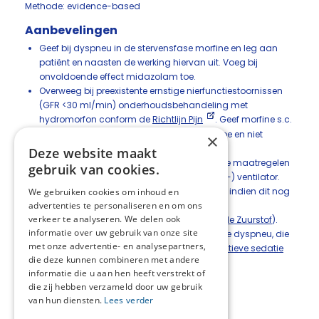
Methode: evidence-based
Aanbevelingen
Geef bij dyspneu in de stervensfase morfine en leg aan
patiënt en naasten de werking hiervan uit. Voeg bij
onvoldoende effect midazolam toe.
Overweeg bij preexistente ernstige nierfunctiestoornissen
(GFR <30 ml/min) onderhoudsbehandeling met
hydromorfon conform de
Richtlijn Pijn
. Geef morfine s.c.
op geleide van de (geobserveerde) dyspnoe en niet
×
volgens een vast schema of continu.
Deze website maakt
Maak gebruik van de niet-medicamenteuze maatregelen
gebruik van cookies.
uit de
Richtlijn Dyspneu
, zoals een (hand-) ventilator.
Behandel mogelijke oorzaken van dyspneu indien dit nog
We gebruiken cookies om inhoud en
advertenties te personaliseren en om ons
zinvol is gezien de prognose
verkeer te analyseren. We delen ook
Zie voor de toepassing van zuurstof (
module Zuurstof
).
informatie over uw gebruik van onze site
Zet palliatieve sedatie in bij onbehandelbare dyspneu, die
met onze advertentie- en analysepartners,
leidt tot ondraaglijk lijden (zie
Richtlijn Palliatieve sedatie
die deze kunnen combineren met andere
).
informatie die u aan hen heeft verstrekt of
die zij hebben verzameld door uw gebruik
van hun diensten.
Lees verder
Deel deze pagina: