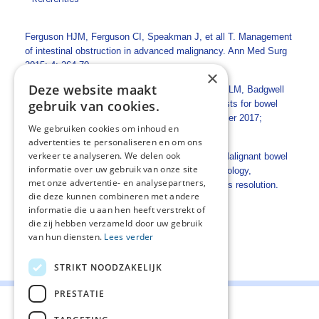
Ferguson HJM, Ferguson CI, Speakman J, et all T. Management
of intestinal obstruction in advanced malignancy. Ann Med Surg
2015; 4: 264-70.
×
Deze website maakt
Suidan RS, He W, Sun CC, Zhao H, Ramondetta LM, Badgwell
gebruik van cookies.
BD, et al. Treatment patterns, outcomes, and costs for bowel
obstruction in ovarian cancer. Int J Gynecol Cancer 2017;
We gebruiken cookies om inhoud en
27:1350-9.
advertenties te personaliseren en om ons
verkeer te analyseren. We delen ook
Tuca A, Guell E, Martinez-Losada, Codorniu N. Malignant bowel
informatie over uw gebruik van onze site
obstruction in advanced cancer patiënts: epidemiology,
met onze advertentie- en analysepartners,
management and factors, influencing spontaneous resolution.
die deze kunnen combineren met andere
Cancer Manag Res 2012; 4:159-69.
informatie die u aan hen heeft verstrekt of
die zij hebben verzameld door uw gebruik
van hun diensten.
Lees verder
Deel deze pagina:
STRIKT NOODZAKELIJK
PRESTATIE