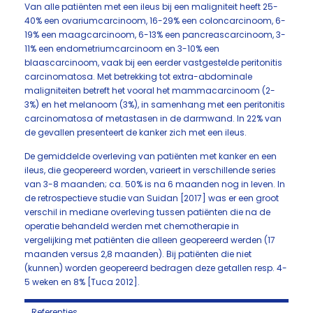
Van alle patiënten met een ileus bij een maligniteit heeft 25-
40% een ovariumcarcinoom, 16-29% een coloncarcinoom, 6-
19% een maagcarcinoom, 6-13% een pancreascarcinoom, 3-
11% een endometriumcarcinoom en 3-10% een
blaascarcinoom, vaak bij een eerder vastgestelde peritonitis
carcinomatosa. Met betrekking tot extra-abdominale
maligniteiten betreft het vooral het mammacarcinoom (2-
3%) en het melanoom (3%), in samenhang met een peritonitis
carcinomatosa of metastasen in de darmwand. In 22% van
de gevallen presenteert de kanker zich met een ileus.
De gemiddelde overleving van patiënten met kanker en een
ileus, die geopereerd worden, varieert in verschillende series
van 3-8 maanden; ca. 50% is na 6 maanden nog in leven. In
de retrospectieve studie van Suidan [2017] was er een groot
verschil in mediane overleving tussen patiënten die na de
operatie behandeld werden met chemotherapie in
vergelijking met patiënten die alleen geopereerd werden (17
maanden versus 2,8 maanden). Bij patiënten die niet
(kunnen) worden geopereerd bedragen deze getallen resp. 4-
5 weken en 8% [Tuca 2012].
Referenties