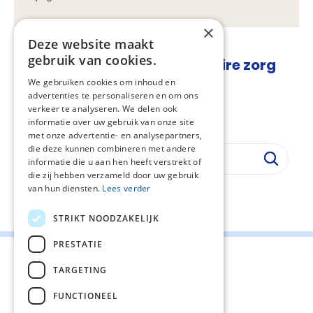
×
Deze website maakt
gebruik van cookies.
Handreiking Complementaire zorg
voor kinderen
We gebruiken cookies om inhoud en
advertenties te personaliseren en om ons
Vastgesteld:
12-10-2023
verkeer te analyseren. We delen ook
Regiehouder:
V&VN
informatie over uw gebruik van onze site
met onze advertentie- en analysepartners,
die deze kunnen combineren met andere
informatie die u aan hen heeft verstrekt of
die zij hebben verzameld door uw gebruik
van hun diensten.
Lees verder
Deel deze pagina:
STRIKT NOODZAKELIJK
PRESTATIE
TARGETING
FUNCTIONEEL
Contact
Cookiebeleid