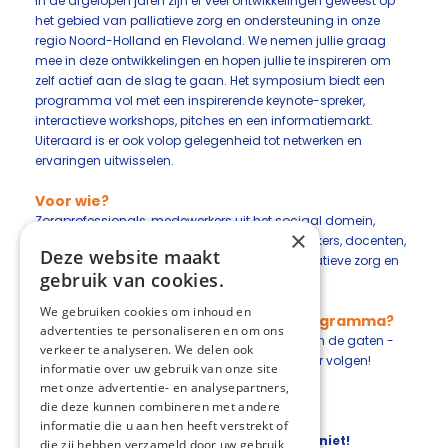
In de afgelopen jaren zijn er veel ontwikkelingen geweest op
het gebied van palliatieve zorg en ondersteuning in onze
regio Noord-Holland en Flevoland. We nemen jullie graag
mee in deze ontwikkelingen en hopen jullie te inspireren om
zelf actief aan de slag te gaan. Het symposium biedt een
programma vol met een inspirerende keynote-spreker,
interactieve workshops, pitches en een informatiemarkt.
Uiteraard is er ook volop gelegenheid tot netwerken en
ervaringen uitwisselen.
Voor wie?
Zorgprofessionals, medewerkers uit het sociaal domein,
×
vrijwilligers, projectleiders, adviseurs, onderzoekers, docenten,
Deze website maakt
managers en iedereen die zich inzet voor palliatieve zorg en
gebruik van cookies.
ondersteuning.
We gebruiken cookies om inhoud en
Benieuwd naar het thema en het programma?
advertenties te personaliseren en om ons
Houd onze website, LinkedIn en nieuwsbrieven in de gaten -
verkeer te analyseren. We delen ook
het gedetailleerde programma zal later dit jaar volgen!
informatie over uw gebruik van onze site
met onze advertentie- en analysepartners,
die deze kunnen combineren met andere
informatie die u aan hen heeft verstrekt of
Zet dus de datum in je agenda en mis het niet!
die zij hebben verzameld door uw gebruik