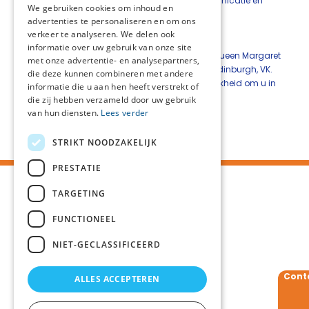
kunstvormen in de palliatieve zorg om communicatie en
We gebruiken cookies om inhoud en
uitkomsten van zorg te verbeteren’.
advertenties te personaliseren en om ons
verkeer te analyseren. We delen ook
Rond dit thema is een gevarieerd programma
informatie over uw gebruik van onze site
samengesteld. Hoofspreker is Giorgos Tsiris (Queen Margaret
met onze advertentie- en analysepartners,
University en St Columba’s Hospice Care) uit Edinburgh, VK.
die deze kunnen combineren met andere
Meer over het programma, inclusief de mogelijkheid om u in
informatie die u aan hen heeft verstrekt of
te schrijven, vindt u
hier
.
die zij hebben verzameld door uw gebruik
van hun diensten.
Lees verder
Deel deze pagina:
STRIKT NOODZAKELIJK
PRESTATIE
TARGETING
FUNCTIONEEL
NIET-GECLASSIFICEERD
Cont
ALLES ACCEPTEREN
Volg ons