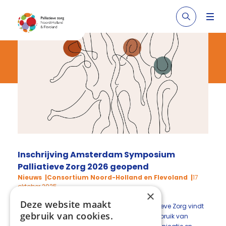
Inschrijving Amsterdam Symposium
Palliatieve Zorg 2026 geopend
Nieuws
Consortium Noord-Holland en Flevoland
17
oktober 2025
×
Deze website maakt
Het veertiende Amsterdam Symposium Palliatieve Zorg vindt
gebruik van cookies.
plaats op 12 februari 2026. Het thema is ‘het gebruik van