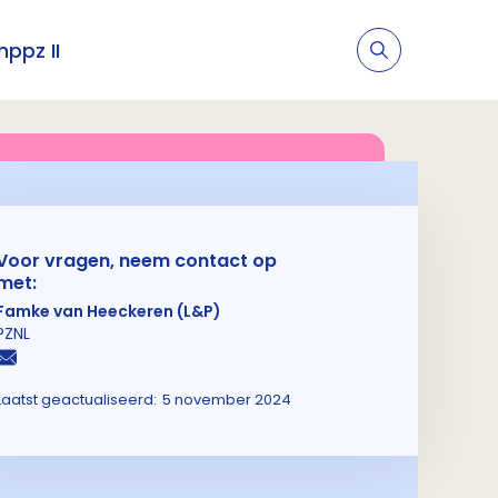
nppz II
Voor vragen, neem contact op
met:
Famke van Heeckeren (L&P)
PZNL
Laatst geactualiseerd:
5 november 2024