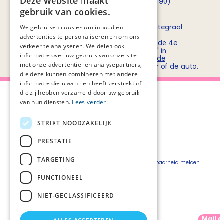
Deze website maakt
opnemen met
Rob Bruntink
(06 - 55 52 72 90)
gebruik van cookies.
Routebeschrijving
Stichting PZNL deelt het kantoor met het Integraal
We gebruiken cookies om inhoud en
Kankercentrum Nederland (IKNL). Ons
advertenties te personaliseren en om ons
kantoor/vergadercentrum bevindt zich op de 4e
verkeer te analyseren. We delen ook
verdieping van kantoorgebouw 'De Utrecht' in
informatie over uw gebruik van onze site
winkelcentrum Hoog Catharijne. Bekijk
hier de
met onze advertentie- en analysepartners,
routebeschrijvingen
voor openbaar vervoer of de auto.
die deze kunnen combineren met andere
informatie die u aan hen heeft verstrekt of
die zij hebben verzameld door uw gebruik
van hun diensten.
Lees verder
STRIKT NOODZAKELIJK
Over Palliaweb
Privacyverklaring
Over PZNL
Cookieverklaring
PRESTATIE
Contact
Disclaimer
TARGETING
Pers
Beveiligingskwetsbaarheid melden
Vacatures
FUNCTIONEEL
Webshop
NIET-GECLASSIFICEERD
Mail 