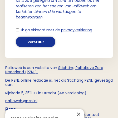
Dit is zo ingeregeld om zicht te houden op het
realiseren van het streven van Palliaweb om
berichten binnen drie werkdagen te
beantwoorden.
Ik ga akkoord met de
privacyverklaring
.
Verstuur
Palliaweb is een website van
Stichting
Palliatieve Zorg
Nederland (PZNL)
.
De PZNL online redactie is, net als Stichting PZNL, gevestigd
aan:
Rijnkade 5, 3511 LC in Utrecht (4e verdieping)
palliaweb@pznl.nl
Pers
×
Voor persvragen over Stichting PZNL kun je contact