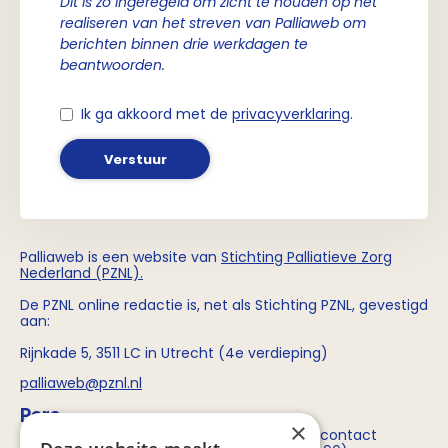
Dit is zo ingeregeld om zicht te houden op het
realiseren van het streven van Palliaweb om
berichten binnen drie werkdagen te
beantwoorden.
Ik ga akkoord met de
privacyverklaring
.
Verstuur
Palliaweb is een website van
Stichting
Palliatieve Zorg
Nederland (PZNL)
.
De PZNL online redactie is, net als Stichting PZNL, gevestigd
aan:
Rijnkade 5, 3511 LC in Utrecht (4e verdieping)
palliaweb@pznl.nl
Pers
×
Voor persvragen over Stichting PZNL kun je contact