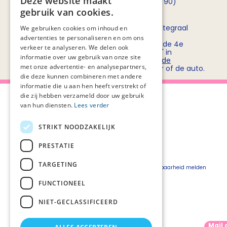
Deze website maakt
opnemen met
Rob Bruntink
(06 - 55 52 72 90)
gebruik van cookies.
Routebeschrijving
Stichting PZNL deelt het kantoor met het Integraal
We gebruiken cookies om inhoud en
Kankercentrum Nederland (IKNL). Ons
advertenties te personaliseren en om ons
kantoor/vergadercentrum bevindt zich op de 4e
verkeer te analyseren. We delen ook
verdieping van kantoorgebouw 'De Utrecht' in
informatie over uw gebruik van onze site
winkelcentrum Hoog Catharijne. Bekijk
hier de
met onze advertentie- en analysepartners,
routebeschrijvingen
voor openbaar vervoer of de auto.
die deze kunnen combineren met andere
informatie die u aan hen heeft verstrekt of
die zij hebben verzameld door uw gebruik
van hun diensten.
Lees verder
STRIKT NOODZAKELIJK
Over Palliaweb
Privacyverklaring
Over PZNL
Cookieverklaring
PRESTATIE
Contact
Disclaimer
TARGETING
Pers
Beveiligingskwetsbaarheid melden
Vacatures
FUNCTIONEEL
Webshop
NIET-GECLASSIFICEERD
Mail 